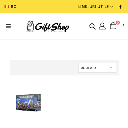
RO
LINK-URI UTILE
0
WARGAMES & MINIATURES
ADEPTUS CUSTODES