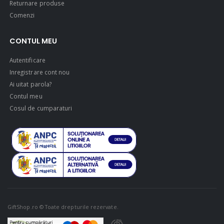
Returnare produse
Comenzi
CONTUL MEU
Autentificare
Inregistrare cont nou
Ai uitat parola?
Contul meu
Cosul de cumparaturi
GiftShop.ro © Toate drepturile rezervate.