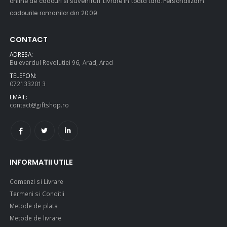
online de cadouri si suveniruri. Livrare in toata tara. Personalizam
cadourile romanilor din 2009.
$49.00
$49.00
CONTACT
ADRESA:
Circled Ultimate
Men Black 
Bulevardul Revolutiei 96, Arad, Arad
3D Speaker
Belt
TELEFON:
0721332013
EMAIL:
contact@giftshop.ro
$49.00
$49.00
INFORMATII UTILE
Comenzi si Livrare
Termeni si Conditii
Metode de plata
Metode de livrare