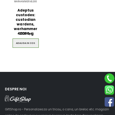
WARHAMMER 40,000
Adeptus
custodes:
custodian
wardens,
warhammer
40000, g
262
Lei
00
ADAUGA IN COS
Ultimate 3D
Blue Backp
Bluetooth
the Youn
Speaker
DESPRE NOI
$49.00
$49.00
Brown Women
Casual S
Casual HandBag
Blue Sh
GiftShop.ro - Personalizeaza un tricou, o cana, un breloc etc. magazin