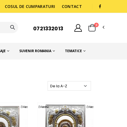
COSUL DE CUMPARATURI
CONTACT
0
0721332013
AJE
SUVENIR ROMANIA
TEMATICE
Ordoneaza dupa: