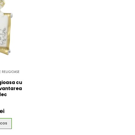
$49.00
 RELIGIOASE
gioasa cu
uvantarea
dec
ei
 COS