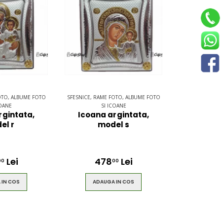
OTO, ALBUME FOTO
SFESNICE, RAME FOTO, ALBUME FOTO
COANE
SI ICOANE
rgintata,
Icoana argintata,
el r
model s
Lei
478
Lei
00
00
 IN COS
ADAUGA IN COS