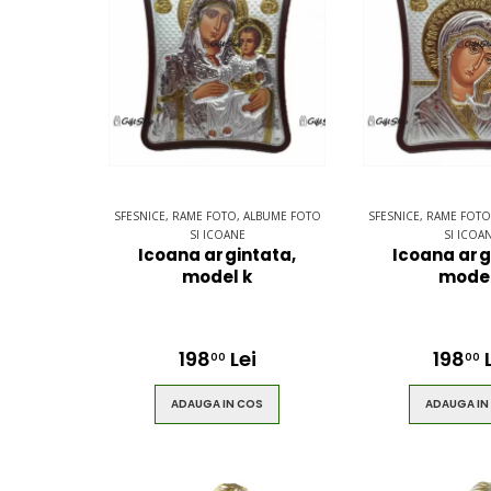
$49.00
$49.00
Brown Women
Casual Sp
Casual HandBag
Blue Sho
SFESNICE, RAME FOTO, ALBUME FOTO
SFESNICE, RAME FOTO
SI ICOANE
SI ICOA
Icoana argintata,
Icoana arg
model k
model
$49.00
$49.00
198
Lei
198
L
00
00
ADAUGA IN COS
ADAUGA IN
Circled
Men Bla
Ultimate 3D
Gentle Be
Speaker