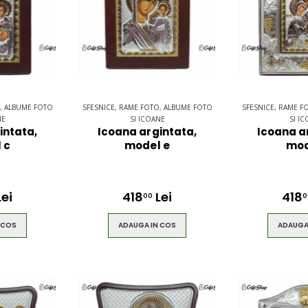
, ALBUME FOTO
SFESNICE, RAME FOTO, ALBUME FOTO
SFESNICE, RAME F
NE
SI ICOANE
SI I
intata,
Icoana argintata,
Icoana a
 c
model e
mod
ei
418
Lei
418
00
0
 COS
ADAUGA IN COS
ADAUGA
pack
Ultimate 3D
ng -
Bluetooth
Speaker