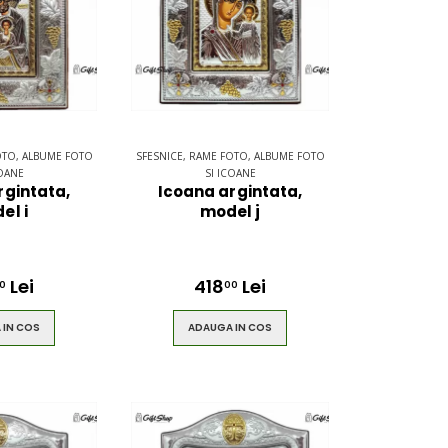
OTO, ALBUME FOTO
SFESNICE, RAME FOTO, ALBUME FOTO
COANE
SI ICOANE
rgintata,
Icoana argintata,
el i
model j
Lei
418
Lei
0
00
 IN COS
ADAUGA IN COS