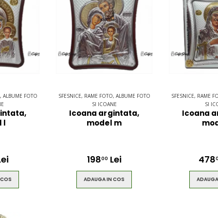
$49.00
ring
Brown Women
es
Casual HandBag
, ALBUME FOTO
SFESNICE, RAME FOTO, ALBUME FOTO
SFESNICE, RAME F
NE
SI ICOANE
SI I
intata,
Icoana argintata,
Icoana a
 l
model m
mod
$49.00
ei
198
Lei
478
00
 COS
ADAUGA IN COS
ADAUGA
ck
Circled
lt
Ultimate 3D
Speaker