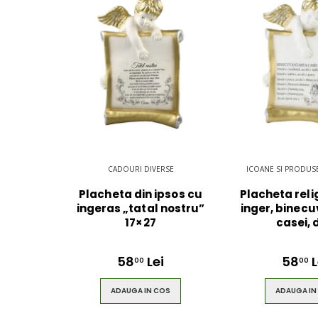
$49.00
$49.00
CADOURI DIVERSE
ICOANE SI PRODUSE
Placheta din ipsos cu
Placheta reli
ingeras „tatal nostru”
inger, binec
17×27
casei, 
58
Lei
58
L
00
00
ADAUGA IN COS
ADAUGA IN