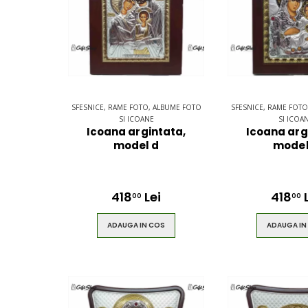
SFESNICE, RAME FOTO, ALBUME FOTO
SFESNICE, RAME FOTO
SI ICOANE
SI ICOA
Icoana argintata,
Icoana arg
model d
model
418
Lei
418
L
00
00
ADAUGA IN COS
ADAUGA IN
Ultimate 3D
Blue Back
Bluetooth
for the You
Speaker
S