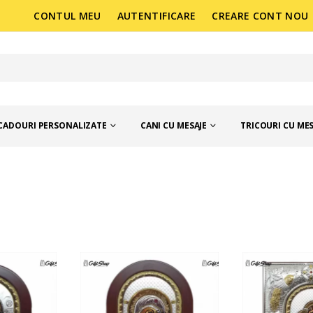
CONTUL MEU
AUTENTIFICARE
CREARE CONT NOU
CADOURI PERSONALIZATE
CANI CU MESAJE
TRICOURI CU MES
, ALBUME FOTO SI ICOANE
ICOANE SI PRODUSE RELIGIOASE