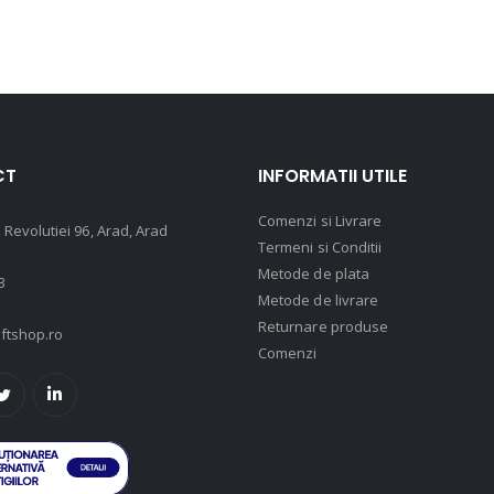
CT
INFORMATII UTILE
Comenzi si Livrare
 Revolutiei 96, Arad, Arad
Termeni si Conditii
Metode de plata
3
Metode de livrare
Returnare produse
ftshop.ro
Comenzi