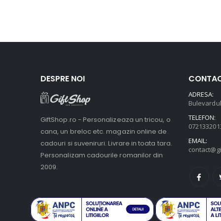
DESPRE NOI
CONTA
ADRESA:
Bulevardul
TELEFON:
GiftShop.ro - Personalizeaza un tricou, o
072133201
cana, un breloc etc. magazin online de
EMAIL:
cadouri si suveniruri. Livrare in toata tara.
contact@gi
Personalizam cadourile romanilor din
2009.