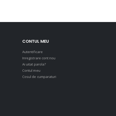
CONTUL MEU
Autentificare
Inregistrare cont nou
Ai uitat parola?
Contul meu
Cosul de cumparaturi