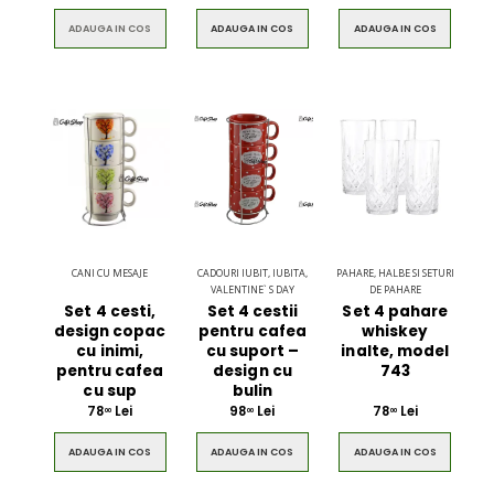
ADAUGA IN COS
ADAUGA IN COS
ADAUGA IN COS
CANI CU MESAJE
CADOURI IUBIT, IUBITA,
PAHARE, HALBE SI SETURI
VALENTINE` S DAY
DE PAHARE
Set 4 cesti,
Set 4 cestii
Set 4 pahare
design copac
pentru cafea
whiskey
cu inimi,
cu suport –
inalte, model
pentru cafea
design cu
743
cu sup
bulin
78
Lei
98
Lei
78
Lei
00
00
00
ADAUGA IN COS
ADAUGA IN COS
ADAUGA IN COS