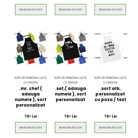
ADAUGA IN COS
ADAUGA IN COS
ADAUGA IN COS
SORTURI PERSONALIZATE
SORTURI PERSONALIZATE
SORTURI PERSONALIZATE
CU MESAJE
CU MESAJE
CU MESAJE
.mr. chef (
.sef,( adauga
.sort alb,
adauga
numele ), sort
personalizat
numele ), sort
personalizat
cu poza / text
personalizat
78
Lei
78
Lei
78
Lei
00
00
00
ADAUGA IN COS
ADAUGA IN COS
ADAUGA IN COS