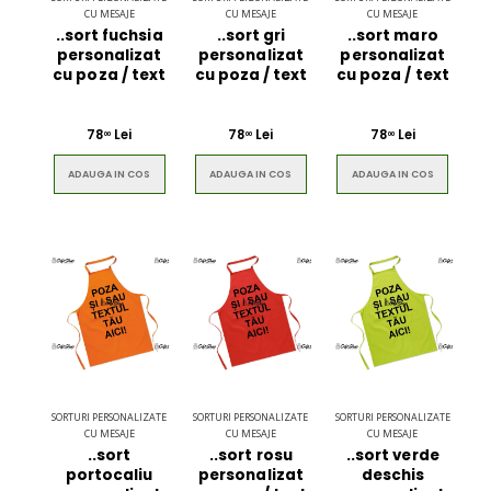
CU MESAJE
CU MESAJE
CU MESAJE
..sort fuchsia
..sort gri
..sort maro
personalizat
personalizat
personalizat
cu poza / text
cu poza / text
cu poza / text
78
Lei
78
Lei
78
Lei
00
00
00
ADAUGA IN COS
ADAUGA IN COS
ADAUGA IN COS
SORTURI PERSONALIZATE
SORTURI PERSONALIZATE
SORTURI PERSONALIZATE
CU MESAJE
CU MESAJE
CU MESAJE
..sort
..sort rosu
..sort verde
portocaliu
personalizat
deschis