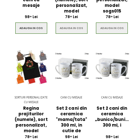
mesaje
personalizat,
model
model
sogs015
98
Lei
78
Lei
78
Lei
00
00
00
ADAUGA IN COS
ADAUGA IN COS
ADAUGA IN COS
SORTURI PERSONALIZATE
CANI CU MESAJE
CANI CU MESAJE
CU MESAJE
Regina
Set 2 cani din
Set 2 cani din
prajiturilor
ceramica
ceramica
(numele), sort
"mama/tata"
„bunico/bunicule”
personalizat,
300 ml, in
300 ml, i
model
cutie de
78
Lei
98
Lei
98
Lei
00
00
00