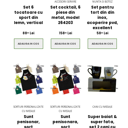
ACCESORII SERVIRE
NUNTA SI BOTEZ
Set 6
Set cocktail, 6
Set pentru
tocatoare cu
piese din
tort din din
sport din
metal, model
inox,
lemn, vertical
264203
acoperire pvd,
excellent
88
Lei
158
Lei
58
Lei
00
00
00
ADAUGA IN COS
ADAUGA IN COS
ADAUGA IN COS
SORTURI PERSONALIZATE
SORTURI PERSONALIZATE
CANI CU MESAJE
CU MESAJE
CU MESAJE
Sunt
Sunt
Super baiat &
penisonar,
penisonara,
super fata,
sort
sort
set 2 cani cu