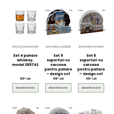
ARTICOLE DE BUCATARIE
BUCATARIE SI ACCESORI
BUCATARIE SI ACCESORI
Set 4 pahare
Set 6
Set 6
whiskey,
suporturi cu
suporturi cu
model 269742
carcasa
carcasa
pentru pahare
pentru pahare
– design cof
– design cof
65
Lei
48
Lei
48
Lei
00
00
00
ADAUGA IN COS
ADAUGA IN COS
ADAUGA IN COS