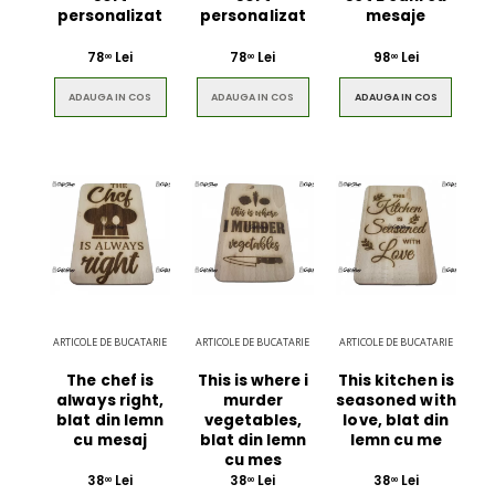
personalizat
personalizat
mesaje
78
Lei
78
Lei
98
Lei
00
00
00
ADAUGA IN COS
ADAUGA IN COS
ADAUGA IN COS
ARTICOLE DE BUCATARIE
ARTICOLE DE BUCATARIE
ARTICOLE DE BUCATARIE
The chef is
This is where i
This kitchen is
always right,
murder
seasoned with
blat din lemn
vegetables,
love, blat din
cu mesaj
blat din lemn
lemn cu me
cu mes
38
Lei
38
Lei
38
Lei
00
00
00