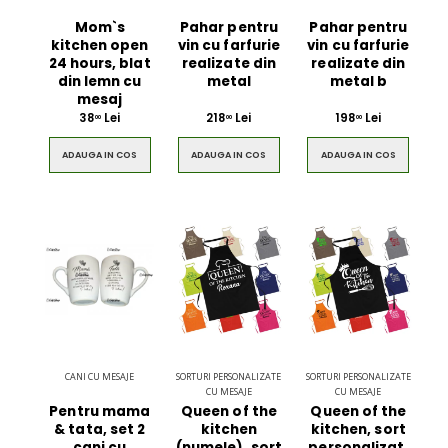
Mom`s
Pahar pentru
Pahar pentru
kitchen open
vin cu farfurie
vin cu farfurie
24 hours, blat
realizate din
realizate din
din lemn cu
metal
metal b
mesaj
38
Lei
218
Lei
198
Lei
00
00
00
ADAUGA IN COS
ADAUGA IN COS
ADAUGA IN COS
CANI CU MESAJE
SORTURI PERSONALIZATE
SORTURI PERSONALIZATE
CU MESAJE
CU MESAJE
Pentru mama
Queen of the
Queen of the
& tata, set 2
kitchen
kitchen, sort
cani cu
(numele), sort
personalizat,