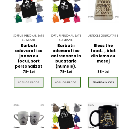
SORTURI PERSONALIZATE
SORTURI PERSONALIZATE
ARTICOLE DE BUCATARIE
CU MESAJE
CU MESAJE
Barbati
Barbatii
Bless the
adevarati se
adevarati se
food..., blat
joaca cu
antreneaza in
din lemn cu
focul, sort
bucatarie
mesaj
personalizat
(numele),
78
Lei
78
Lei
38
Lei
00
00
00
ADAUGA IN COS
ADAUGA IN COS
ADAUGA IN COS