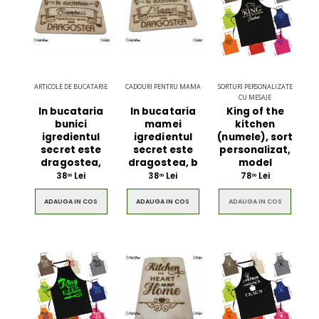
ARTICOLE DE BUCATARIE
CADOURI PENTRU MAMA
SORTURI PERSONALIZATE
CU MESAJE
In bucataria
In bucataria
King of the
bunici
mamei
kitchen
igredientul
igredientul
(numele), sort
secret este
secret este
personalizat,
dragostea,
dragostea, b
model
38
Lei
38
Lei
78
Lei
00
00
00
ADAUGA IN COS
ADAUGA IN COS
ADAUGA IN COS