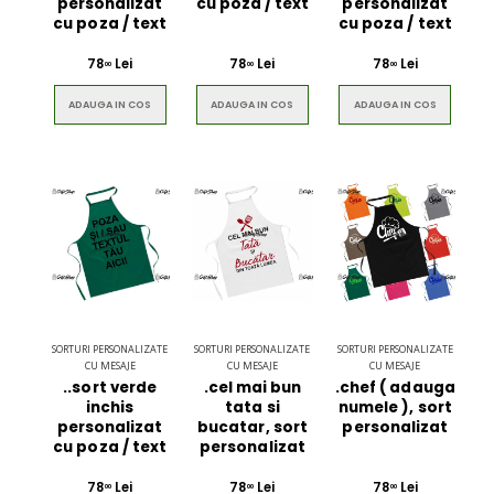
personalizat
cu poza / text
personalizat
cu poza / text
cu poza / text
78
Lei
78
Lei
78
Lei
00
00
00
ADAUGA IN COS
ADAUGA IN COS
ADAUGA IN COS
SORTURI PERSONALIZATE
SORTURI PERSONALIZATE
SORTURI PERSONALIZATE
CU MESAJE
CU MESAJE
CU MESAJE
..sort verde
.cel mai bun
.chef ( adauga
inchis
tata si
numele ), sort
personalizat
bucatar, sort
personalizat
cu poza / text
personalizat
78
Lei
78
Lei
78
Lei
00
00
00