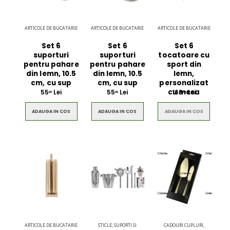
ARTICOLE DE BUCATARIE
ARTICOLE DE BUCATARIE
ARTICOLE DE BUCATARIE
Set 6
Set 6
Set 6
suporturi
suporturi
tocatoare cu
pentru pahare
pentru pahare
sport din
din lemn, 10.5
din lemn, 10.5
lemn,
cm, cu sup
cm, cu sup
personalizat
cu mesa
55
Lei
55
Lei
168
Lei
00
00
00
ADAUGA IN COS
ADAUGA IN COS
ADAUGA IN COS
ARTICOLE DE BUCATARIE
STICLE, SUPORTI SI
CADOURI CUPLURI,