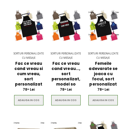
SORTURI PERSONALIZATE
SORTURI PERSONALIZATE
SORTURI PERSONALIZATE
CU MESAJE
CU MESAJE
CU MESAJE
Fac ce vreau
Fac ce vreau
Femeile
cand vreau si
cand vreau...,
adevarate se
cum vreau,
sort
joaca cu
sort
personalizat,
focul, sort
personalizat
model so
personalizat
78
Lei
78
Lei
78
Lei
00
00
00
ADAUGA IN COS
ADAUGA IN COS
ADAUGA IN COS