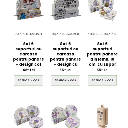
BUCATARIE SI ACCESORI
BUCATARIE SI ACCESORI
ARTICOLE DE BUCATARIE
Set 6
Set 6
Set 6
suporturi cu
suporturi cu
suporturi
carcasa
carcasa
pentru pahare
pentru pahare
pentru pahare
din lemn, 10
– design cof
– design cu
cm, cu supor
48
Lei
55
Lei
55
Lei
00
00
00
ADAUGA IN COS
ADAUGA IN COS
ADAUGA IN COS