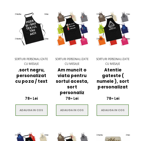
SORTURI PERSONALIZATE
SORTURI PERSONALIZATE
SORTURI PERSONALIZATE
CU MESAJE
CU MESAJE
CU MESAJE
.sort negru,
Am muncit o
Atentie
personalizat
viata pentru
gateste (
cu poza / text
sortul acesta,
numele ), sort
sort
personalizat
personaliz
78
Lei
78
Lei
78
Lei
00
00
00
ADAUGA IN COS
ADAUGA IN COS
ADAUGA IN COS