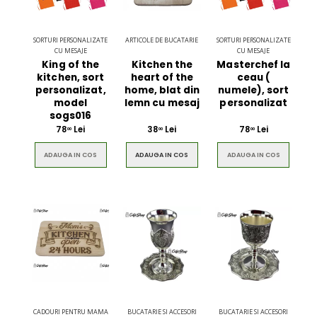
SORTURI PERSONALIZATE
ARTICOLE DE BUCATARIE
SORTURI PERSONALIZATE
CU MESAJE
CU MESAJE
King of the
Kitchen the
Masterchef la
kitchen, sort
heart of the
ceau (
personalizat,
home, blat din
numele), sort
model
lemn cu mesaj
personalizat
sogs016
78
Lei
38
Lei
78
Lei
00
00
00
ADAUGA IN COS
ADAUGA IN COS
ADAUGA IN COS
CADOURI PENTRU MAMA
BUCATARIE SI ACCESORI
BUCATARIE SI ACCESORI