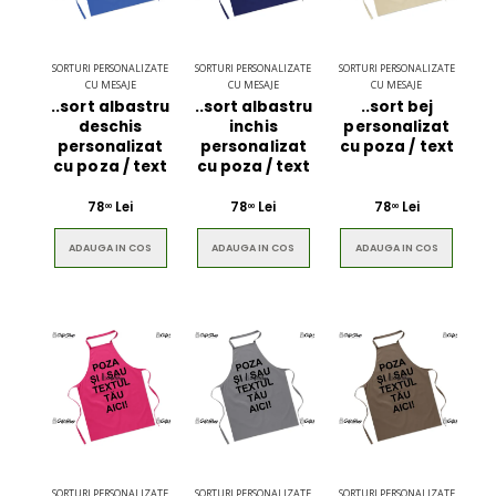
SORTURI PERSONALIZATE
SORTURI PERSONALIZATE
SORTURI PERSONALIZATE
$49.00
$49.00
CU MESAJE
CU MESAJE
CU MESAJE
..sort albastru
..sort albastru
..sort bej
deschis
inchis
personalizat
Circled Ultimate
Men Black 
personalizat
personalizat
cu poza / text
3D Speaker
Belt
cu poza / text
cu poza / text
78
Lei
78
Lei
78
Lei
00
00
00
ADAUGA IN COS
ADAUGA IN COS
ADAUGA IN COS
$49.00
$49.00
SORTURI PERSONALIZATE
SORTURI PERSONALIZATE
SORTURI PERSONALIZATE