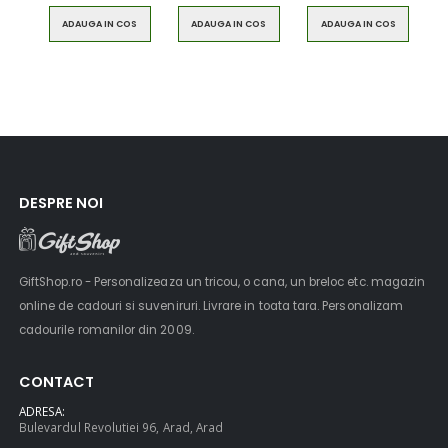
ADAUGA IN COS
ADAUGA IN COS
ADAUGA IN COS
DESPRE NOI
GiftShop.ro - Personalizeaza un tricou, o cana, un breloc etc. magazin
online de cadouri si suveniruri. Livrare in toata tara. Personalizam
cadourile romanilor din 2009.
CONTACT
ADRESA:
Bulevardul Revolutiei 96, Arad, Arad