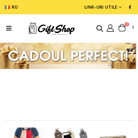
RO
LINK-URI UTILE
0
CADOURI DIVERSE
BUCATARIE SI ACCESORI
BUCATARIE SI ACCESORI