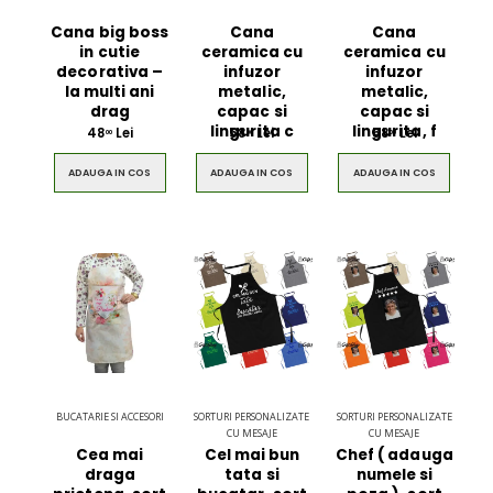
Cana big boss
Cana
Cana
in cutie
ceramica cu
ceramica cu
decorativa –
infuzor
infuzor
la multi ani
metalic,
metalic,
drag
capac si
capac si
lingurita c
lingurita, f
48
Lei
58
Lei
58
Lei
00
00
00
ADAUGA IN COS
ADAUGA IN COS
ADAUGA IN COS
BUCATARIE SI ACCESORI
SORTURI PERSONALIZATE
SORTURI PERSONALIZATE
CU MESAJE
CU MESAJE
Cea mai
Cel mai bun
Chef ( adauga
draga
tata si
numele si