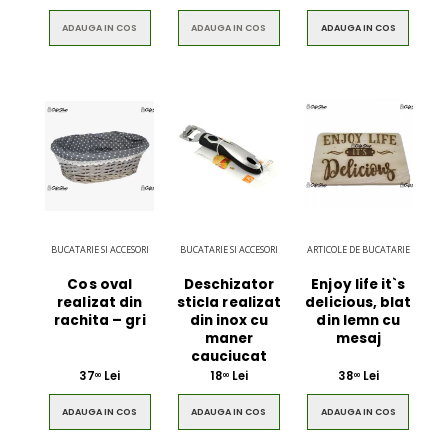
ADAUGA IN COS
ADAUGA IN COS
ADAUGA IN COS
BUCATARIE SI ACCESORI
BUCATARIE SI ACCESORI
ARTICOLE DE BUCATARIE
Cos oval
Deschizator
Enjoy life it`s
realizat din
sticla realizat
delicious, blat
rachita – gri
din inox cu
din lemn cu
maner
mesaj
cauciucat
37
Lei
18
Lei
38
Lei
00
00
00
ADAUGA IN COS
ADAUGA IN COS
ADAUGA IN COS