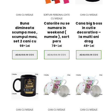
CANI CU MESAJE
SORTURI PERSONALIZATE
CANI CU MESAJE
CU MESAJE
Buna
Caloriile nu se
Cana big boss
dimineata
numara in
in cutie
scumpa mea ,
weekend (
decorativa –
scumpul meu,
numele ), sort
la multi ani
set 2 cani cu
pers
drag
98
Lei
78
Lei
48
Lei
00
00
00
ADAUGA IN COS
ADAUGA IN COS
ADAUGA IN COS
CANI CU MESAJE
CANI CU MESAJE
CANI CU MESAJE