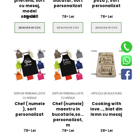
prietena, sort
bucatar, sort
poza ), sort
cu mesaj,
personalizat
personalizat
model
sogs100
78
Lei
78
Lei
78
Lei
00
00
00
ADAUGA IN COS
ADAUGA IN COS
ADAUGA IN COS
SORTURI PERSONALIZATE
SORTURI PERSONALIZATE
ARTICOLE DE BUCATARIE
CU MESAJE
CU MESAJE
Chef ( numele
Chef (numele)
Cooking with
), sort
maestru in
love..., blat din
personalizat
bucatarie,sort
lemn cu mesaj
personalizat,
m
78
Lei
78
Lei
38
Lei
00
00
00