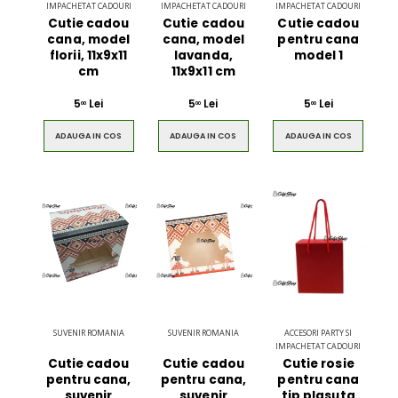
IMPACHETAT CADOURI
IMPACHETAT CADOURI
IMPACHETAT CADOURI
Cutie cadou
Cutie cadou
Cutie cadou
cana, model
cana, model
pentru cana
florii, 11x9x11
lavanda,
model 1
$49.00
$49.00
cm
11x9x11 cm
5
Lei
5
Lei
5
Lei
Circled Ultimate
Men Black 
00
00
00
3D Speaker
Belt
ADAUGA IN COS
ADAUGA IN COS
ADAUGA IN COS
$49.00
$49.00
SUVENIR ROMANIA
SUVENIR ROMANIA
ACCESORI PARTY SI
IMPACHETAT CADOURI
Cutie cadou
Cutie cadou
Cutie rosie
pentru cana,
pentru cana,
pentru cana
suvenir
suvenir
tip plasuta