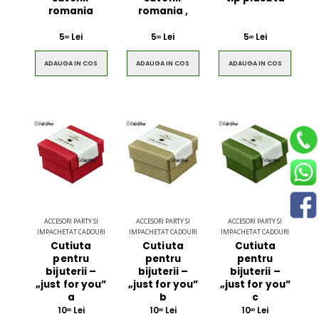
romania
romania ,
5
Lei
5
Lei
5
Lei
00
00
00
ADAUGA IN COS
ADAUGA IN COS
ADAUGA IN COS
ACCESORI PARTY SI
ACCESORI PARTY SI
ACCESORI PARTY SI
IMPACHETAT CADOURI
IMPACHETAT CADOURI
IMPACHETAT CADOURI
Cutiuta
Cutiuta
Cutiuta
pentru
pentru
pentru
bijuterii –
bijuterii –
bijuterii –
„just for you”
„just for you”
„just for you”
a
b
c
10
Lei
10
Lei
10
Lei
00
00
00