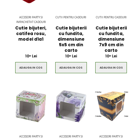
ACCESORI PARTY SI
CUTII PENTRU CADOURI
CUTII PENTRU CADOURI
IMPACHETAT CADOURI
Cutie bijuteri,
Cutie bijuterii
Cutie bijuterii
catifea rosu,
cu fundita,
cu fundita,
model d1a1
dimensiune
dimensiune
5x5 cm din
7x9 cm din
carto
carto
10
Lei
10
Lei
10
Lei
00
00
00
ADAUGA IN COS
ADAUGA IN COS
ADAUGA IN COS
Ultimate 3D
Blue Backp
Bluetooth
the Youn
Speaker
$49.00
$49.00
Brown Women
Casual S
Casual HandBag
Blue Sh
ACCESORI PARTY SI
ACCESORI PARTY SI
ACCESORI PARTY SI