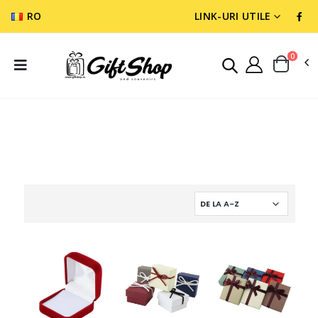
RO
LINK-URI UTILE
0
CADOURI DIVERSE
ACCESORI PARTY SI IMPACHETAT CADOURI
CUTII PENTRU CADOURI