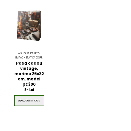
ACCESORI PARTY SI
IMPACHETAT CADOURI
Pasa cadou
vintage,
marime 26x32
cm, model
pc300
8
Lei
00
ADAUGA IN COS