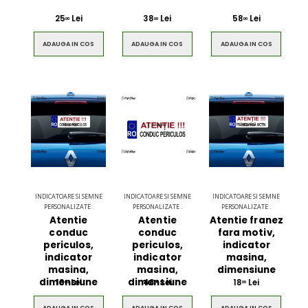
25
Lei
38
Lei
58
Lei
00
00
00
ADAUGA IN COS
ADAUGA IN COS
ADAUGA IN COS
INDICATOARE SI SEMNE
INDICATOARE SI SEMNE
INDICATOARE SI SEMNE
PERSONALIZATE .
PERSONALIZATE .
PERSONALIZATE .
Atentie
Atentie
Atentie franez
conduc
conduc
fara motiv,
periculos,
periculos,
indicator
indicator
indicator
masina,
masina,
masina,
dimensiune
dimensiune
dimensiune
18
Lei
48
Lei
18
Lei
00
00
00
ADAUGA IN COS
ADAUGA IN COS
ADAUGA IN COS