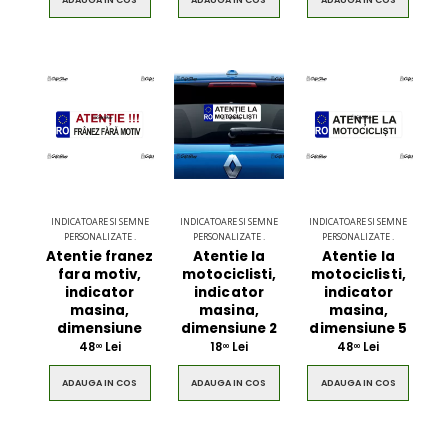
INDICATOARE SI SEMNE
INDICATOARE SI SEMNE
INDICATOARE SI SEMNE
PERSONALIZATE .
PERSONALIZATE .
PERSONALIZATE .
Atentie franez
Atentie la
Atentie la
fara motiv,
motociclisti,
motociclisti,
indicator
indicator
indicator
masina,
masina,
masina,
dimensiune
dimensiune 2
dimensiune 5
48
Lei
18
Lei
48
Lei
00
00
00
ADAUGA IN COS
ADAUGA IN COS
ADAUGA IN COS