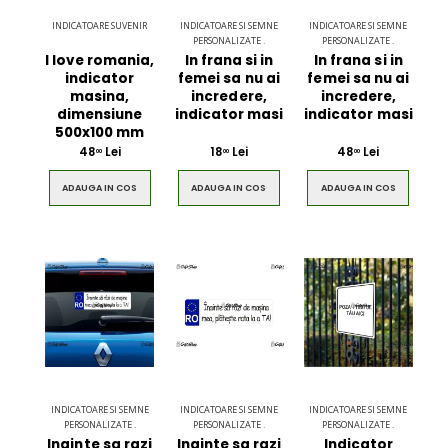
INDICATOARE SUVENIR
INDICATOARE SI SEMNE
INDICATOARE SI SEMNE
PERSONALIZATE .
PERSONALIZATE .
I love romania,
In frana si in
In frana si in
indicator
femei sa nu ai
femei sa nu ai
masina,
incredere,
incredere,
dimensiune
indicator masi
indicator masi
500x100 mm
48
Lei
18
Lei
48
Lei
00
00
00
ADAUGA IN COS
ADAUGA IN COS
ADAUGA IN COS
INDICATOARE SI SEMNE
INDICATOARE SI SEMNE
INDICATOARE SI SEMNE
PERSONALIZATE .
PERSONALIZATE .
PERSONALIZATE .
Inainte sa razi
Inainte sa razi
Indicator