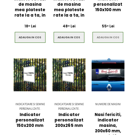
de masina
de masina
personalizat
mea plateste
mea plateste
150x100 mm
rate la a ta, in
rate la a ta, in
18
Lei
48
Lei
55
Lei
00
00
00
ADAUGA IN COS
ADAUGA IN COS
ADAUGA IN COS
INDICATOARE SI SEMNE
INDICATOARE SI SEMNE
NUMERE DE MASINI
PERSONALIZATE .
PERSONALIZATE .
Indicator
Indicator
Nasi fericiti,
personalizat
personalizat
indicator
150x200 mm
200x265 mm
masina,
200x60 mm,