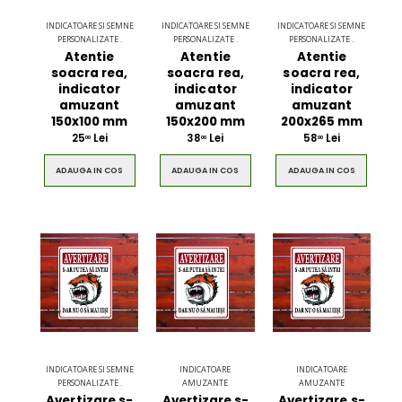
INDICATOARE SI SEMNE
INDICATOARE SI SEMNE
INDICATOARE SI SEMNE
PERSONALIZATE .
PERSONALIZATE .
PERSONALIZATE .
Atentie
Atentie
Atentie
soacra rea,
soacra rea,
soacra rea,
indicator
indicator
indicator
amuzant
amuzant
amuzant
150x100 mm
150x200 mm
200x265 mm
25
Lei
38
Lei
58
Lei
00
00
00
ADAUGA IN COS
ADAUGA IN COS
ADAUGA IN COS
INDICATOARE SI SEMNE
INDICATOARE
INDICATOARE
PERSONALIZATE .
AMUZANTE
AMUZANTE
Avertizare s-
Avertizare s-
Avertizare s-