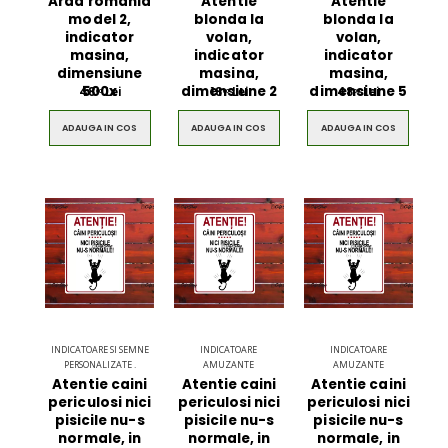
Arad romania
Atentie
Atentie
model 2,
blonda la
blonda la
indicator
volan,
volan,
masina,
indicator
indicator
$49.00
$49.00
dimensiune
masina,
masina,
500x
dimensiune 2
dimensiune 5
48
Lei
18
Lei
48
Lei
00
00
00
Circled Ultimate
Men Black 
ADAUGA IN COS
ADAUGA IN COS
ADAUGA IN COS
3D Speaker
Belt
$49.00
$49.00
INDICATOARE SI SEMNE
INDICATOARE
INDICATOARE
PERSONALIZATE .
AMUZANTE
AMUZANTE
Atentie caini
Atentie caini
Atentie caini
periculosi nici
periculosi nici
periculosi nici
pisicile nu-s
pisicile nu-s
pisicile nu-s
normale, in
normale, in
normale, in