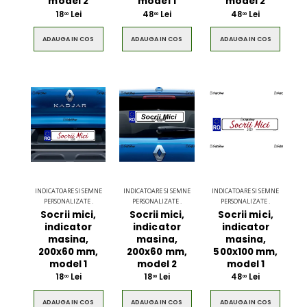
model 2
model 1
model 2
18
Lei
48
Lei
48
Lei
00
00
00
ADAUGA IN COS
ADAUGA IN COS
ADAUGA IN COS
INDICATOARE SI SEMNE
INDICATOARE SI SEMNE
INDICATOARE SI SEMNE
PERSONALIZATE .
PERSONALIZATE .
PERSONALIZATE .
Socrii mici,
Socrii mici,
Socrii mici,
indicator
indicator
indicator
masina,
masina,
masina,
200x60 mm,
200x60 mm,
500x100 mm,
model 1
model 2
model 1
18
Lei
18
Lei
48
Lei
00
00
00
ADAUGA IN COS
ADAUGA IN COS
ADAUGA IN COS