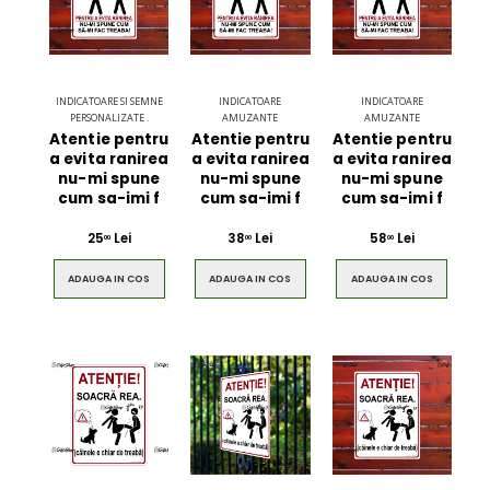
INDICATOARE SI SEMNE
INDICATOARE
INDICATOARE
PERSONALIZATE .
AMUZANTE
AMUZANTE
Atentie pentru
Atentie pentru
Atentie pentru
a evita ranirea
a evita ranirea
a evita ranirea
nu-mi spune
nu-mi spune
nu-mi spune
cum sa-imi f
cum sa-imi f
cum sa-imi f
25
Lei
38
Lei
58
Lei
00
00
00
ADAUGA IN COS
ADAUGA IN COS
ADAUGA IN COS