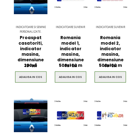
INDICATOARE SI SEMNE
INDICATOARE SUVENIR
INDICATOARE SUVENIR
PERSONALIZATE .
Proaspat
Romania
Romania
casatoriti,
model 1,
model 2,
indicator
indicator
indicator
masina,
masina,
masina,
dimensiune
dimensiune
dimensiune
200x6
500x100 m
500x100 m
18
Lei
48
Lei
48
Lei
00
00
00
ADAUGA IN COS
ADAUGA IN COS
ADAUGA IN COS