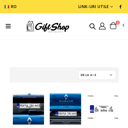
RO
LINK-URI UTILE
0
CADOURI PERSONALIZATE
INDICATOARE SI SEMNE PERSONALIZATE .