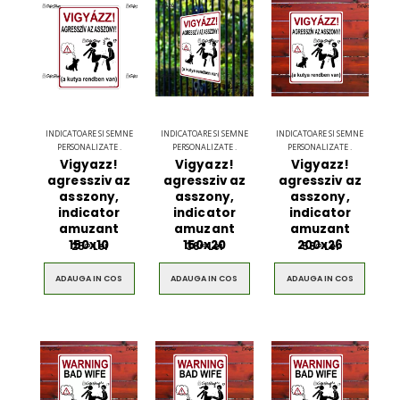
INDICATOARE SI SEMNE
INDICATOARE SI SEMNE
INDICATOARE SI SEMNE
PERSONALIZATE .
PERSONALIZATE .
PERSONALIZATE .
Vigyazz!
Vigyazz!
Vigyazz!
agressziv az
agressziv az
agressziv az
asszony,
asszony,
asszony,
indicator
indicator
indicator
amuzant
amuzant
amuzant
150x10
150x20
200x26
25
Lei
38
Lei
58
Lei
00
00
00
ADAUGA IN COS
ADAUGA IN COS
ADAUGA IN COS