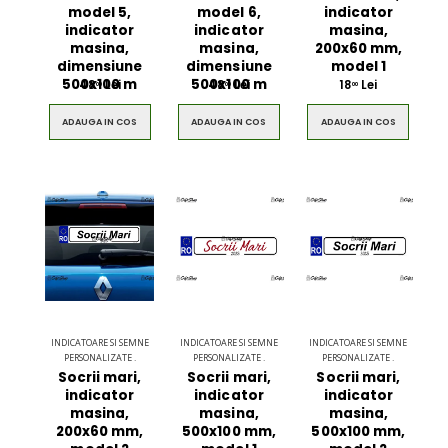
model 5,
model 6,
indicator
indicator
indicator
masina,
masina,
masina,
200x60 mm,
dimensiune
dimensiune
model 1
500x100 m
500x100 m
48
Lei
48
Lei
18
Lei
00
00
00
ADAUGA IN COS
ADAUGA IN COS
ADAUGA IN COS
INDICATOARE SI SEMNE
INDICATOARE SI SEMNE
INDICATOARE SI SEMNE
PERSONALIZATE .
PERSONALIZATE .
PERSONALIZATE .
Socrii mari,
Socrii mari,
Socrii mari,
indicator
indicator
indicator
masina,
masina,
masina,
200x60 mm,
500x100 mm,
500x100 mm,