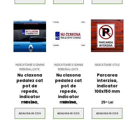
INDICATOARE SI SEMNE
INDICATOARE SI SEMNE
INDICATOARE UTILE
PERSONALIZATE .
PERSONALIZATE .
Nu claxona
Nu claxona
Parcarea
pedalez cat
pedalez cat
interzisa,
pot de
pot de
indicator
repede,
repede,
100x150 mm
indicator
indicator
masina,
masina,
18
Lei
48
Lei
25
Lei
00
00
00
ADAUGA IN COS
ADAUGA IN COS
ADAUGA IN COS