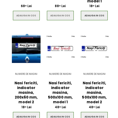
model 1
68
Lei
88
Lei
18
Lei
00
00
00
ADAUGA IN COS
ADAUGA IN COS
ADAUGA IN COS
NUMERE DE MASINI
NUMERE DE MASINI
NUMERE DE MASINI
Nasi fericiti,
Nasi fericiti,
Nasi fericiti,
indicator
indicator
indicator
masina,
masina,
masina,
200x60 mm,
500x100 mm,
500x100 mm,
model 2
model 1
model 2
18
Lei
48
Lei
48
Lei
00
00
00
ADAUGA IN COS
ADAUGA IN COS
ADAUGA IN COS