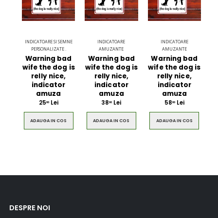
INDICATOARE SI SEMNE
INDICATOARE
INDICATOARE
PERSONALIZATE .
AMUZANTE
AMUZANTE
Warning bad
Warning bad
Warning bad
wife the dog is
wife the dog is
wife the dog is
relly nice,
relly nice,
relly nice,
indicator
indicator
indicator
amuza
amuza
amuza
25
Lei
38
Lei
58
Lei
00
00
00
ADAUGA IN COS
ADAUGA IN COS
ADAUGA IN COS
DESPRE NOI