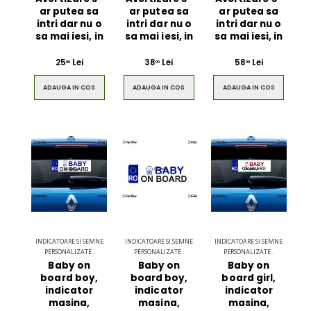
ar putea sa
ar putea sa
ar putea sa
intri dar nu o
intri dar nu o
intri dar nu o
sa mai iesi, in
sa mai iesi, in
sa mai iesi, in
25
Lei
38
Lei
58
Lei
00
00
00
ADAUGA IN COS
ADAUGA IN COS
ADAUGA IN COS
INDICATOARE SI SEMNE
INDICATOARE SI SEMNE
INDICATOARE SI SEMNE
PERSONALIZATE .
PERSONALIZATE .
PERSONALIZATE .
Baby on
Baby on
Baby on
board boy,
board boy,
board girl,
indicator
indicator
indicator
masina,
masina,
masina,