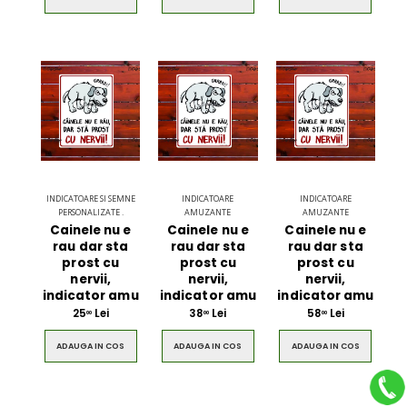
INDICATOARE SI SEMNE
INDICATOARE
INDICATOARE
PERSONALIZATE .
AMUZANTE
AMUZANTE
Cainele nu e
Cainele nu e
Cainele nu e
rau dar sta
rau dar sta
rau dar sta
prost cu
prost cu
prost cu
nervii,
nervii,
nervii,
indicator amu
indicator amu
indicator amu
25
Lei
38
Lei
58
Lei
00
00
00
ADAUGA IN COS
ADAUGA IN COS
ADAUGA IN COS