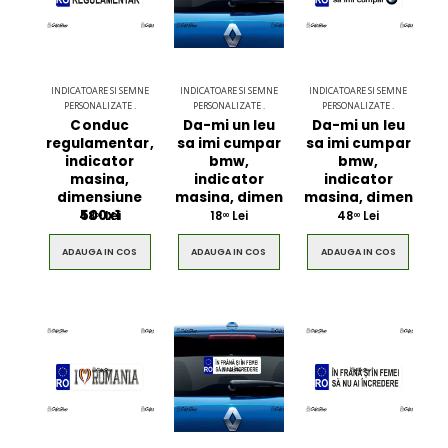
INDICATOARE SI SEMNE
INDICATOARE SI SEMNE
INDICATOARE SI SEMNE
PERSONALIZATE .
PERSONALIZATE .
PERSONALIZATE .
Conduc
Da-mi un leu
Da-mi un leu
regulamentar,
sa imi cumpar
sa imi cumpar
indicator
bmw,
bmw,
masina,
indicator
indicator
dimensiune
masina, dimen
masina, dimen
500x1
48
Lei
18
Lei
48
Lei
00
00
00
ADAUGA IN COS
ADAUGA IN COS
ADAUGA IN COS