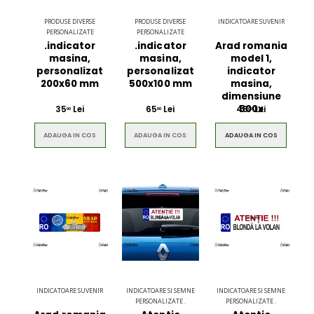
PRODUSE DIVERSE
PRODUSE DIVERSE
INDICATOARE SUVENIR
PERSONALIZATE
PERSONALIZATE
.indicator
.indicator
Arad romania
masina,
masina,
model 1,
personalizat
personalizat
indicator
200x60 mm
500x100 mm
masina,
dimensiune
500x
35
Lei
65
Lei
48
Lei
00
00
00
ADAUGA IN COS
ADAUGA IN COS
ADAUGA IN COS
Ultimate 3D
Blue Backp
Bluetooth
the Youn
Speaker
$49.00
$49.00
Brown Women
Casual S
INDICATOARE SUVENIR
INDICATOARE SI SEMNE
INDICATOARE SI SEMNE
Casual HandBag
Blue Sh
PERSONALIZATE .
PERSONALIZATE .