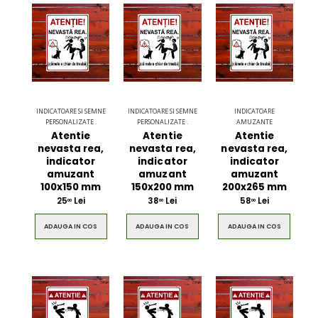
INDICATOARE SI SEMNE
INDICATOARE SI SEMNE
INDICATOARE
PERSONALIZATE .
PERSONALIZATE .
AMUZANTE
Atentie
Atentie
Atentie
nevasta rea,
nevasta rea,
nevasta rea,
indicator
indicator
indicator
amuzant
amuzant
amuzant
100x150 mm
150x200 mm
200x265 mm
25
Lei
38
Lei
58
Lei
00
00
00
ADAUGA IN COS
ADAUGA IN COS
ADAUGA IN COS