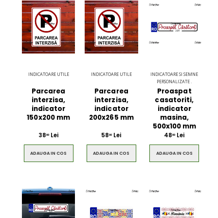
INDICATOARE UTILE
INDICATOARE UTILE
INDICATOARE SI SEMNE
PERSONALIZATE .
Parcarea
Parcarea
Proaspat
interzisa,
interzisa,
casatoriti,
indicator
indicator
indicator
150x200 mm
200x265 mm
masina,
500x100 mm
38
Lei
58
Lei
48
Lei
00
00
00
ADAUGA IN COS
ADAUGA IN COS
ADAUGA IN COS