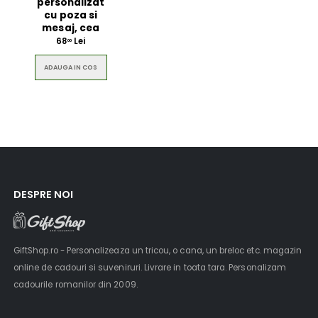
personalizat
cu poza si
mesaj, cea
68
Lei
00
ADAUGA IN COS
DESPRE NOI
GiftShop.ro - Personalizeaza un tricou, o cana, un breloc etc. magazin
online de cadouri si suveniruri. Livrare in toata tara. Personalizam
cadourile romanilor din 2009.