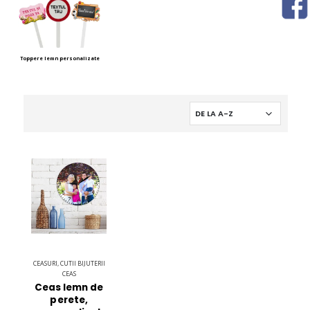
Toppere lemn personalizate
CEASURI, CUTII BIJUTERII
CEAS
Ceas lemn de
perete,