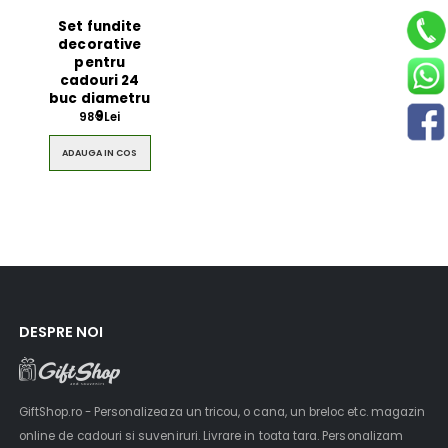
Set fundite
decorative
pentru
$49.00
$49.00
cadouri 24
buc diametru
9
98
Lei
Circled Ultimate
Men Black 
00
3D Speaker
Belt
ADAUGA IN COS
$49.00
$49.00
DESPRE NOI
GiftShop.ro - Personalizeaza un tricou, o cana, un breloc etc. magazin
online de cadouri si suveniruri. Livrare in toata tara. Personalizam