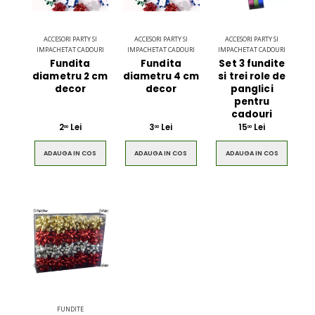
ACCESORI PARTY SI
ACCESORI PARTY SI
ACCESORI PARTY SI
IMPACHETAT CADOURI
IMPACHETAT CADOURI
IMPACHETAT CADOURI
Fundita
Fundita
Set 3 fundite
diametru 2 cm
diametru 4 cm
si trei role de
decor
decor
panglici
pentru
cadouri
2
Lei
3
Lei
15
Lei
00
00
00
ADAUGA IN COS
ADAUGA IN COS
ADAUGA IN COS
Ultimate 3D
Blue Backp
Bluetooth
the Youn
Speaker
$49.00
$49.00
Brown Women
Casual S
Casual HandBag
Blue Sh
FUNDITE