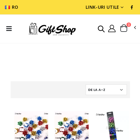
RO
LINK-URI UTILE
0
CADOURI DIVERSE
ACCESORI PARTY SI IMPACHETAT CADOURI
FUNDITE