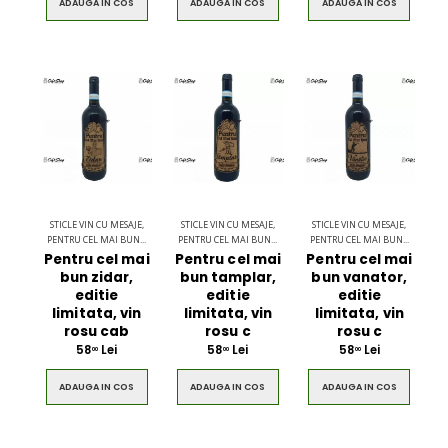
ADAUGA IN COS
ADAUGA IN COS
ADAUGA IN COS
STICLE VIN CU MESAJE,
STICLE VIN CU MESAJE,
STICLE VIN CU MESAJE,
PENTRU CEL MAI BUN...
PENTRU CEL MAI BUN...
PENTRU CEL MAI BUN...
Pentru cel mai
Pentru cel mai
Pentru cel mai
bun zidar,
bun tamplar,
bun vanator,
editie
editie
editie
limitata, vin
limitata, vin
limitata, vin
rosu cab
rosu c
rosu c
58
Lei
58
Lei
58
Lei
00
00
00
ADAUGA IN COS
ADAUGA IN COS
ADAUGA IN COS