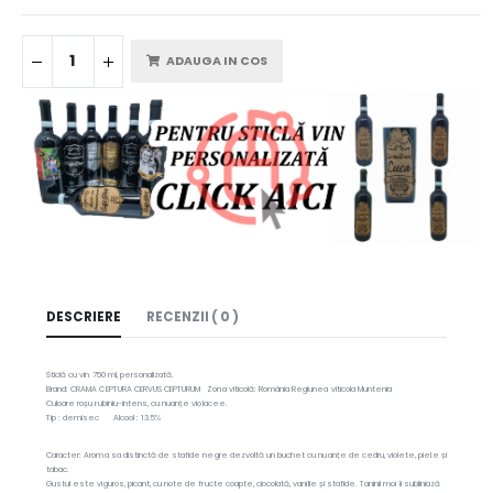
ADAUGA IN COS
DESCRIERE
RECENZII ( 0 )
Sticlă cu vin 750 ml, personalizată.
Brand: CRAMA CEPTURA CERVUS CEPTURUM Zona viticolă: România Regiunea viticola Muntenia
Culoare roșu rubiniu-intens, cu nuanțe violacee.
Tip : demisec Alcool : 13.5%
Caracter: Aroma sa distinctă de stafide negre dezvoltă un buchet cu nuanțe de cedru, violete, piele și
tabac.
Gustul este viguros, picant, cu note de fructe coapte, ciocolată, vanilie și stafide. Taninii moi îi subliniază