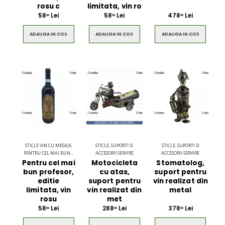
rosu c
limitata, vin ro
58
Lei
58
Lei
478
Lei
00
00
00
ADAUGA IN COS
ADAUGA IN COS
ADAUGA IN COS
STICLE VIN CU MESAJE,
STICLE, SUPORTI SI
STICLE, SUPORTI SI
PENTRU CEL MAI BUN...
ACCESORII SERVIRE
ACCESORII SERVIRE
Pentru cel mai
Motocicleta
Stomatolog,
bun profesor,
cu atas,
suport pentru
editie
suport pentru
vin realizat din
limitata, vin
vin realizat din
metal
rosu
met
58
Lei
288
Lei
378
Lei
00
00
00