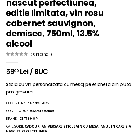
nascut perfectiunea,
editie limitata, vin rosu
cabernet sauvignon,
demisec, 750ml, 13.5%
alcool
( 0 recenzii )
58
Lei / BUC
00
Sticla cu vin personalizata cu mesaj pe eticheta din pluta
prin gravura.
COD INTERN:
SGS995 2025
COD PRODUS:
6427616704605
BRAND:
GIFTSHOP
CATEGORII:
CADOURI ANIVERSARE
STICLE VIN CU MESAJ ANUL IN CARE S-A
NASCUT PERFECTIUNEA