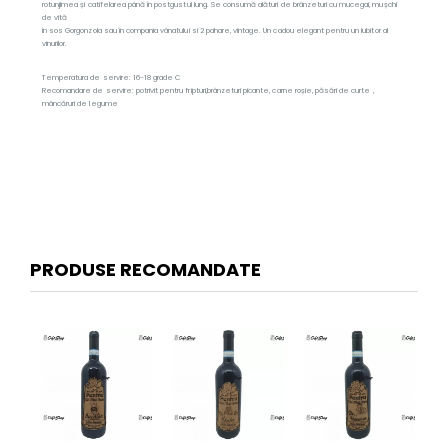
rotunjimea și catifelarea până în postgustul lung. Se consumă alături de brânzeturi cu mucegai, mușchi
de vită
în sos Gorgonzola sau în compania vânatului si 2 pahare, vintage. Un cadou elegant pentru un iubitor al
vinurilor.
Temperatura de servire: 16-18 grade C
Recomandare de servire: potrivit pentru fripturi,brânzeturi picante, carne roșie, păsări de curte ,
mâncăruri de legume
PRODUSE RECOMANDATE