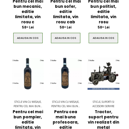
Pentru cel mai
Pentru cel mai
Pentru cel mai
bun mecanic,
bun sofer,
bun politist,
editie
editie
editie
limitata, vin
limitata, vin
limitata, vin
rosu c
rosu cab
rosu
58
Lei
58
Lei
58
Lei
00
00
00
ADAUGA IN COS
ADAUGA IN COS
ADAUGA IN COS
STICLE VIN CU MESAJE,
STICLE VIN CU MESAJE,
STICLE, SUPORTI SI
PENTRU CEL MAI BUN...
PENTRU CEL MAI BUN...
ACCESORII SERVIRE
Pentru cel mai
Pentru cea
Tractor,
bun pompier,
mai buna
suport pentru
editie
profesoara,
vin realizat din
limitata, vin
editie
metal