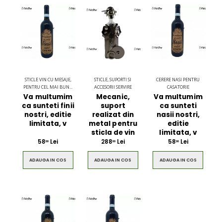
STICLE VIN CU MESAJE,
STICLE, SUPORTI SI
CERERE NASI PENTRU
PENTRU CEL MAI BUN...
ACCESORII SERVIRE
CASATORIE
Va multumim
Mecanic,
Va multumim
ca sunteti finii
suport
ca sunteti
nostri, editie
realizat din
nasii nostri,
limitata, v
metal pentru
editie
sticla de vin
limitata, v
58
Lei
288
Lei
58
Lei
00
00
00
ADAUGA IN COS
ADAUGA IN COS
ADAUGA IN COS