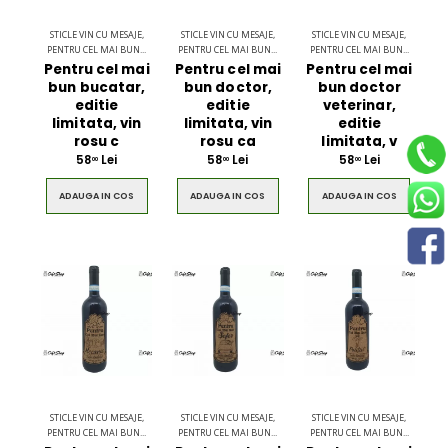
STICLE VIN CU MESAJE,
STICLE VIN CU MESAJE,
STICLE VIN CU MESAJE,
PENTRU CEL MAI BUN...
PENTRU CEL MAI BUN...
PENTRU CEL MAI BUN...
Pentru cel mai
Pentru cel mai
Pentru cel mai
bun bucatar,
bun doctor,
bun doctor
editie
editie
veterinar,
limitata, vin
limitata, vin
editie
rosu c
rosu ca
limitata, v
58
Lei
58
Lei
58
Lei
00
00
00
ADAUGA IN COS
ADAUGA IN COS
ADAUGA IN COS
STICLE VIN CU MESAJE,
STICLE VIN CU MESAJE,
STICLE VIN CU MESAJE,
PENTRU CEL MAI BUN...
PENTRU CEL MAI BUN...
PENTRU CEL MAI BUN...