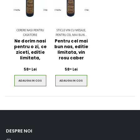
CERERE NASI PENTRU
STICLE VIN CU MESAJE,
CASATORIE
PENTRU CEL MAI BUN...
Ne dorim nasi
Pentru cel mai
pentru o zi, ce
bun nas, editie
ziceti, editie
limitata, vin
limitata,
rosu caber
58
Lei
58
Lei
00
00
ADAUGA IN COS
ADAUGA IN COS
DESPRE NOI