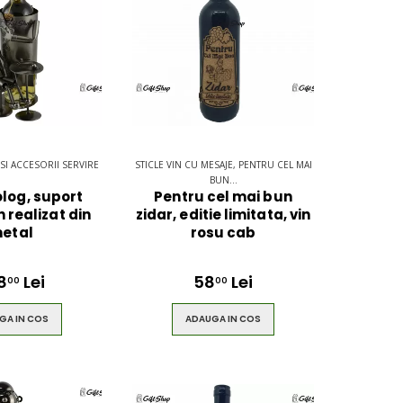
 SI ACCESORII SERVIRE
STICLE VIN CU MESAJE, PENTRU CEL MAI
BUN...
log, suport
Pentru cel mai bun
n realizat din
zidar, editie limitata, vin
etal
rosu cab
8
Lei
58
Lei
00
00
GA IN COS
ADAUGA IN COS