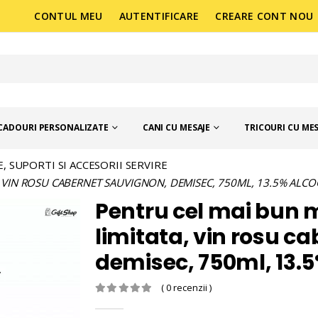
CONTUL MEU
AUTENTIFICARE
CREARE CONT NOU
CADOURI PERSONALIZATE
CANI CU MESAJE
TRICOURI CU MES
E, SUPORTI SI ACCESORII SERVIRE
A, VIN ROSU CABERNET SAUVIGNON, DEMISEC, 750ML, 13.5% ALC
Pentru cel mai bun m
limitata, vin rosu c
demisec, 750ml, 13.5
( 0 recenzii )