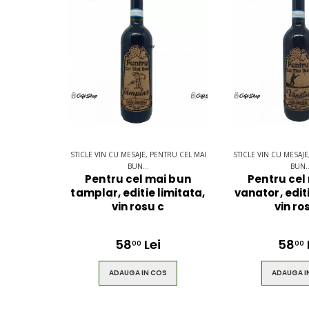
STICLE VIN CU MESAJE, PENTRU CEL MAI
STICLE VIN CU MESAJE
BUN...
BUN..
Pentru cel mai bun
Pentru cel
tamplar, editie limitata,
vanator, editi
vin rosu c
vin ro
58
Lei
58
00
00
ADAUGA IN COS
ADAUGA I