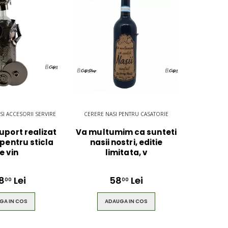
 SI ACCESORII SERVIRE
CERERE NASI PENTRU CASATORIE
uport realizat
Va multumim ca sunteti
pentru sticla
nasii nostri, editie
e vin
limitata, v
8
Lei
58
Lei
00
00
GA IN COS
ADAUGA IN COS