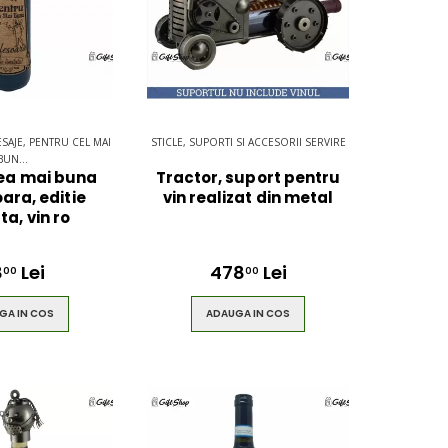
ESAJE, PENTRU CEL MAI
STICLE, SUPORTI SI ACCESORII SERVIRE
BUN...
ea mai buna
Tractor, suport pentru
ara, editie
vin realizat din metal
ta, vin ro
8
Lei
478
Lei
00
00
GA IN COS
ADAUGA IN COS