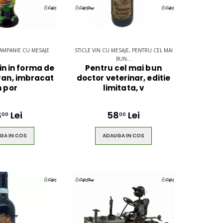
 SAMPANIE CU MESAJE
STICLE VIN CU MESAJE, PENTRU CEL MAI
BUN...
vin in forma de
Pentru cel mai bun
ran, imbracat
doctor veterinar, editie
n por
limitata, v
8
Lei
58
Lei
00
00
GA IN COS
ADAUGA IN COS