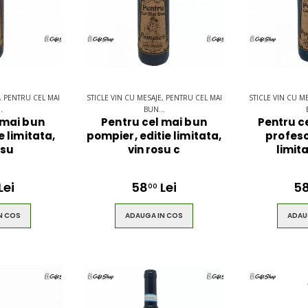
, PENTRU CEL MAI
STICLE VIN CU MESAJE, PENTRU CEL MAI
STICLE VIN CU M
.
BUN...
 mai bun
Pentru cel mai bun
Pentru c
ie limitata,
pompier, editie limitata,
profeso
osu
vin rosu c
limita
Lei
58
Lei
5
00
N COS
ADAUGA IN COS
ADAU