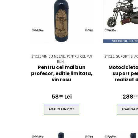
STICLE VIN CU MESAJE, PENTRU CEL MAI
STICLE, SUPORTI SI A
BUN...
Pentru cel mai bun
Motocicleta
profesor, editie limitata,
suport pe
vin rosu
realizat 
58
Lei
288
00
00
ADAUGA IN COS
ADAUGA I