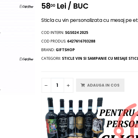
58
Lei / BUC
00
Sticla cu vin personalizata cu mesaj pe et
COD INTERN:
SGS024 2025
COD PRODUS:
6427616703288
BRAND:
GIFTSHOP
CATEGORII:
STICLE VIN SI SAMPANIE CU MESAJE
STIC
ADAUGA IN COS