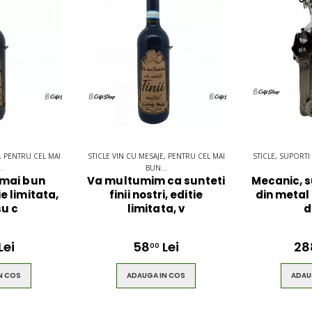
, PENTRU CEL MAI
STICLE VIN CU MESAJE, PENTRU CEL MAI
STICLE, SUPORTI
.
BUN...
 mai bun
Va multumim ca sunteti
Mecanic, s
e limitata,
finii nostri, editie
din metal 
su c
limitata, v
d
Lei
58
Lei
28
00
N COS
ADAUGA IN COS
ADAU