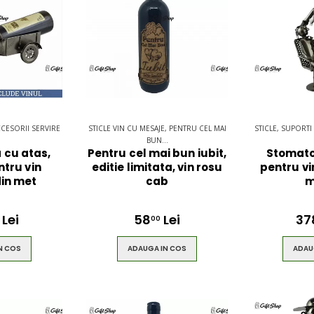
CCESORII SERVIRE
STICLE VIN CU MESAJE, PENTRU CEL MAI
STICLE, SUPORTI
BUN...
 cu atas,
Pentru cel mai bun iubit,
Stomato
ntru vin
editie limitata, vin rosu
pentru vi
din met
cab
m
Lei
58
Lei
37
00
N COS
ADAUGA IN COS
ADAU