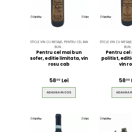
STICLE VIN CU MESAJE, PENTRU CEL MAI
STICLE VIN CU MESAJE
BUN...
BUN..
Pentru cel mai bun
Pentru cel
sofer, editie limitata, vin
politist, edit
rosu cab
vin r
58
Lei
58
00
00
ADAUGA IN COS
ADAUGA I