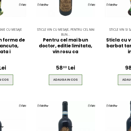
ANIE CU MESAJE
STICLE VIN CU MESAJE, PENTRU CEL MAI
STICLE VIN SI
BUN...
in forma de
Pentru cel mai bun
Sticla cu 
rancuta,
doctor, editie limitata,
barbat ta
ata i
vin rosu ca
i
Lei
58
Lei
9
00
N COS
ADAUGA IN COS
ADAU