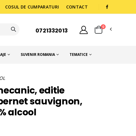
COSUL DE CUMPARATURI
CONTACT
0
0721332013
AJE
SUVENIR ROMANIA
TEMATICE
OOL
ecanic, editie
abernet sauvignon,
% alcool