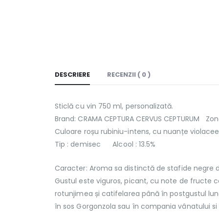
DESCRIERE
RECENZII ( 0 )
Sticlă cu vin 750 ml, personalizată.
Brand: CRAMA CEPTURA CERVUS CEPTURUM Zona v
Culoare roșu rubiniu-intens, cu nuanțe violacee
Tip : demisec Alcool : 13.5%
Caracter: Aroma sa distinctă de stafide negre d
Gustul este viguros, picant, cu note de fructe coa
rotunjimea și catifelarea până în postgustul l
în sos Gorgonzola sau în compania vânatului si 2