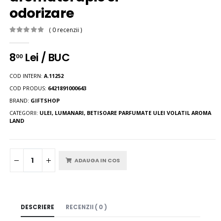
odorizare
( 0 recenzii )
8
Lei / BUC
00
COD INTERN:
A.11252
COD PRODUS:
6421891000643
BRAND:
GIFTSHOP
CATEGORII:
ULEI, LUMANARI, BETISOARE PARFUMATE
ULEI VOLATIL AROMA
LAND
ADAUGA IN COS
DESCRIERE
RECENZII ( 0 )