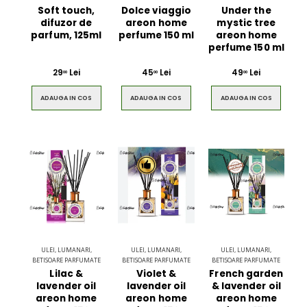
Soft touch,
Dolce viaggio
Under the
difuzor de
areon home
mystic tree
parfum, 125ml
perfume 150 ml
areon home
perfume 150 ml
29
Lei
45
Lei
49
Lei
00
00
00
ADAUGA IN COS
ADAUGA IN COS
ADAUGA IN COS
ULEI, LUMANARI,
ULEI, LUMANARI,
ULEI, LUMANARI,
BETISOARE PARFUMATE
BETISOARE PARFUMATE
BETISOARE PARFUMATE
Lilac &
Violet &
French garden
lavender oil
lavender oil
& lavender oil
areon home
areon home
areon home