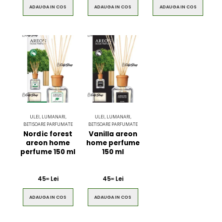
ADAUGA IN COS
ADAUGA IN COS
ADAUGA IN COS
ULEI, LUMANARI,
ULEI, LUMANARI,
BETISOARE PARFUMATE
BETISOARE PARFUMATE
Nordic forest
Vanilla areon
areon home
home perfume
perfume 150 ml
150 ml
45
Lei
45
Lei
00
00
ADAUGA IN COS
ADAUGA IN COS