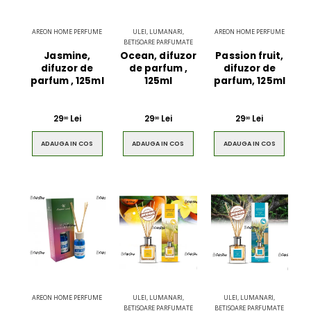
AREON HOME PERFUME
ULEI, LUMANARI,
AREON HOME PERFUME
BETISOARE PARFUMATE
Jasmine,
Ocean, difuzor
Passion fruit,
difuzor de
de parfum ,
difuzor de
parfum , 125ml
125ml
parfum, 125ml
29
Lei
29
Lei
29
Lei
00
00
00
ADAUGA IN COS
ADAUGA IN COS
ADAUGA IN COS
AREON HOME PERFUME
ULEI, LUMANARI,
ULEI, LUMANARI,
BETISOARE PARFUMATE
BETISOARE PARFUMATE