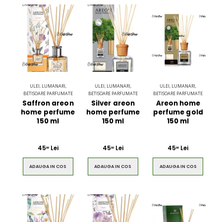
ULEI, LUMANARI,
ULEI, LUMANARI,
ULEI, LUMANARI,
BETISOARE PARFUMATE
BETISOARE PARFUMATE
BETISOARE PARFUMATE
Saffron areon
Silver areon
Areon home
home perfume
home perfume
perfume gold
150 ml
150 ml
150 ml
45
Lei
45
Lei
45
Lei
00
00
00
ADAUGA IN COS
ADAUGA IN COS
ADAUGA IN COS