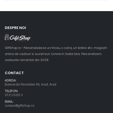
DESPRE NOI
GiftShop.ro - Personalizeaza un tricou, o cana, un breloc etc. magazin
online de cadouri si suveniruri. Livrare in toata tara. Personalizam
cadourile romanilor din 2009.
CONTACT
ADRESA:
Bulevardul Revolutiei 96, Arad, Arad
TELEFON:
0721332013
EMAIL:
contact@giftshop.ro