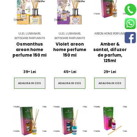
ULEI, LUMANARI,
ULEI, LUMANARI,
AREON HOME PERFUME
BETISOARE PARFUMATE
BETISOARE PARFUMATE
Osmanthus
Violet areon
Amber &
areon home
home perfume
santal, difuzor
perfume 150 ml
150 ml
de parfum,
125ml
39
Lei
45
Lei
29
Lei
00
00
00
ADAUGA IN COS
ADAUGA IN COS
ADAUGA IN COS