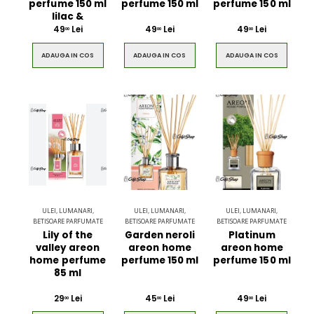
perfume 150 ml
perfume 150 ml
perfume 150 ml
lilac &
49
Lei
49
Lei
49
Lei
00
00
00
ADAUGA IN COS
ADAUGA IN COS
ADAUGA IN COS
ULEI, LUMANARI,
ULEI, LUMANARI,
ULEI, LUMANARI,
BETISOARE PARFUMATE
BETISOARE PARFUMATE
BETISOARE PARFUMATE
Lily of the
Garden neroli
Platinum
valley areon
areon home
areon home
home perfume
perfume 150 ml
perfume 150 ml
85 ml
29
Lei
45
Lei
49
Lei
00
00
00