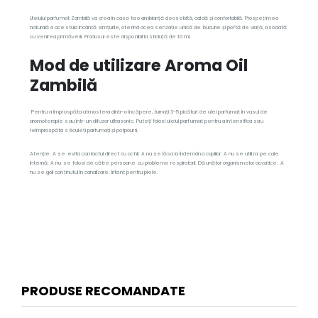
Uleiului parfumat Zambilă va crea în casa ta o ambianță deosebită, caldă și confortabilă. Prospețimea
naturală a acestuia încântă simțurile, oferind acea senzație unică de bucurie și poftă de viață, asociată
cu venirea primăverii. Produsul este disponibil la sticluță de 10 ml.
Mod de utilizare Aroma Oil
Zambilă
Pentru a împrospăta atmosfera dintr-o încăpere, turnați 3-5 picături de ulei parfumat în vasul de
aromoterapie sau într-un difuzor ultrasonic. Puteți folosi uleiul parfumat pentru a intensifica sau
reîmprospăta săculeți parfumați și potpourri.
Atenție: A se evita contactul direct cu ochii. A nu se lăsa la îndemâna copiilor. A nu se utiliza pe cale
internă. A nu se folosi de către persoane cu probleme respiratorii. Dăunător organismelor acvatice. A
nu se goli conținutul în canalizare. Iritant pentru piele.
PRODUSE RECOMANDATE