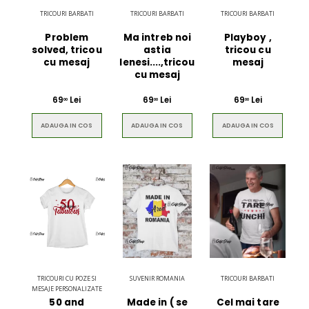
TRICOURI BARBATI
TRICOURI BARBATI
TRICOURI BARBATI
Problem
Ma intreb noi
Playboy ,
solved, tricou
astia
tricou cu
cu mesaj
lenesi....,tricou
mesaj
cu mesaj
69
Lei
69
Lei
69
Lei
00
00
00
ADAUGA IN COS
ADAUGA IN COS
ADAUGA IN COS
TRICOURI CU POZE SI
SUVENIR ROMANIA
TRICOURI BARBATI
MESAJE PERSONALIZATE
50 and
Made in ( se
Cel mai tare