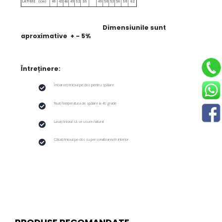
LATIME (cm)
40
43
46
49
52
55
49
50
53
56
58
62
Dimensiunile sunt
aproximative + - 5%
Întreținere:
Întoarceți tricoul pe dos pentru spălare
Fixați temperatura de spălare la 40 grade
Lasați tricoul să se usuce natural
Călcați tricoul pe dos cu personalizarea în interior