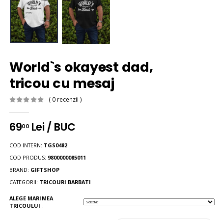
World`s okayest dad,
tricou cu mesaj
( 0 recenzii )
69
Lei / BUC
00
COD INTERN:
TGS0482
COD PRODUS:
9800000085011
BRAND:
GIFTSHOP
CATEGORII:
TRICOURI BARBATI
ALEGE MARIMEA
TRICOULUI
: