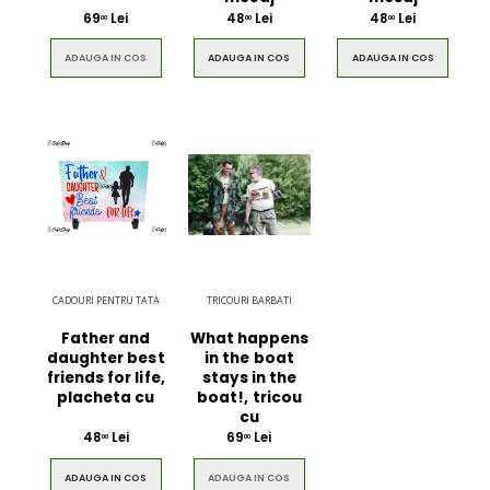
69
Lei
48
Lei
48
Lei
00
00
00
ADAUGA IN COS
ADAUGA IN COS
ADAUGA IN COS
CADOURI PENTRU TATA
TRICOURI BARBATI
Father and
What happens
daughter best
in the boat
friends for life,
stays in the
placheta cu
boat!, tricou
cu
48
Lei
69
Lei
00
00
ADAUGA IN COS
ADAUGA IN COS