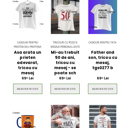
CADOURI PENTRU
TRICOURI CU POZE SI
CADOURI PENTRU TATA
PRIETEN SAU PRIETENA
MESAJE PERSONALIZATE
Asa arata un
Mi-au trebuit
Father and
prieten
50 de ani,
son, tricou cu
adevarat,
tricou cu
mesaj,
tricou cu
mesaj - se
tgs0277 b
mesaj
poate sch
69
Lei
69
Lei
69
Lei
00
00
00
ADAUGA IN COS
ADAUGA IN COS
ADAUGA IN COS