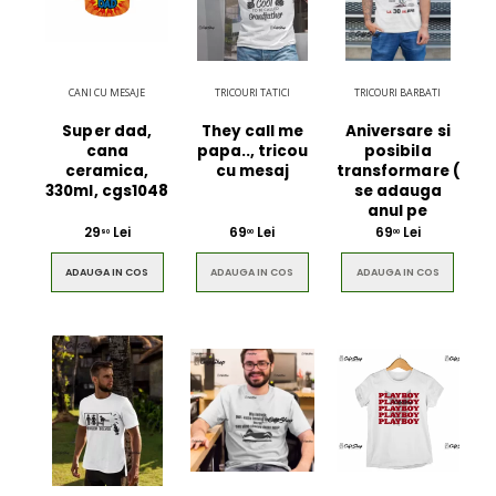
CANI CU MESAJE
TRICOURI TATICI
TRICOURI BARBATI
Super dad,
They call me
Aniversare si
cana
papa.., tricou
posibila
ceramica,
cu mesaj
transformare (
330ml, cgs1048
se adauga
anul pe
29
Lei
69
Lei
69
Lei
90
00
00
ADAUGA IN COS
ADAUGA IN COS
ADAUGA IN COS