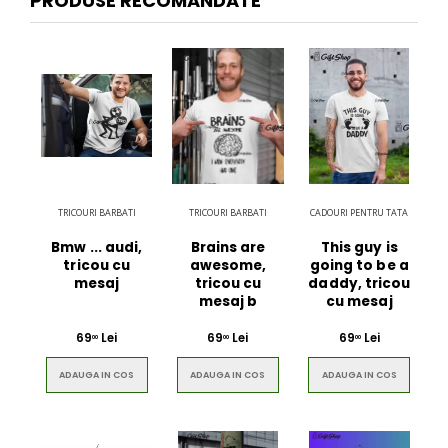
PRODUSE RECOMANDATE
TRICOURI BARBATI
TRICOURI BARBATI
CADOURI PENTRU TATA
Bmw ... audi,
Brains are
This guy is
tricou cu
awesome,
going to be a
mesaj
tricou cu
daddy, tricou
mesaj b
cu mesaj
69
Lei
69
Lei
69
Lei
00
00
00
ADAUGA IN COS
ADAUGA IN COS
ADAUGA IN COS