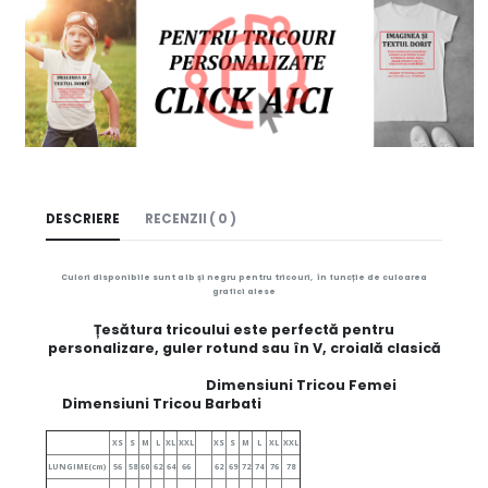
DESCRIERE
RECENZII ( 0 )
Culori disponibile sunt alb și negru pentru tricouri, în funcție de culoarea
grafici alese
Țesătura tricoului este perfectă pentru
personalizare, guler rotund sau în V, croială clasică
Dimensiuni Tricou Femei
Dimensiuni Tricou Barbati
XS
S
M
L
XL
XXL
XS
S
M
L
XL
XXL
LUNGIME(cm)
56
58
60
62
64
66
62
69
72
74
76
78