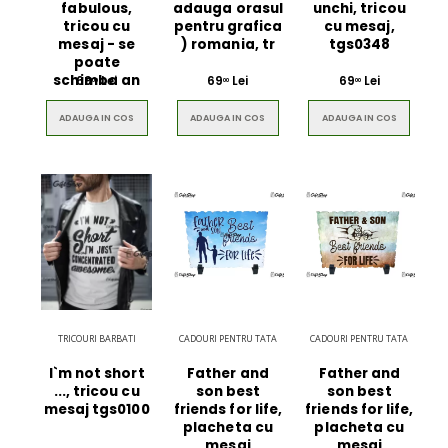
fabulous,
adauga orasul
unchi, tricou
tricou cu
pentru grafica
cu mesaj,
mesaj - se
) romania, tr
tgs0348
poate
schimba an
69
Lei
69
Lei
69
Lei
00
00
00
ADAUGA IN COS
ADAUGA IN COS
ADAUGA IN COS
TRICOURI BARBATI
CADOURI PENTRU TATA
CADOURI PENTRU TATA
I`m not short
Father and
Father and
..., tricou cu
son best
son best
mesaj tgs0100
friends for life,
friends for life,
placheta cu
placheta cu
mesaj
mesaj