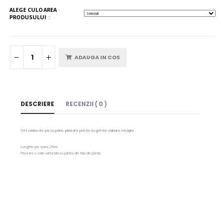
ALEGE CULOAREA
PRODUSULUI
:
ADAUGA IN COS
DESCRIERE
RECENZII ( 0 )
Set cadou de pix cu pana. pixul are pasta cu gel de culoare neagra.
Lungime pix+pana 25cm.
Pixul are o cutie cartonata cu partea din fata din plastic.