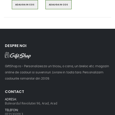
ADAUGA IN COS
ADAUGA IN COS
DESPRE NOI
GiftShop.ro - Personalizeaza un tricou, o cana, un breloc etc. magazin
online de cadouri si suveniruri. Livrare in toata tara. Personalizam
cadourile romanilor din 2009.
CONTACT
ADRESA:
Bulevardul Revolutiei 96, Arad, Arad
TELEFON:
0721332013