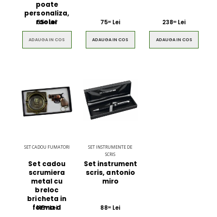
poate
personaliza,
rooler
55
Lei
75
Lei
238
Lei
00
00
00
ADAUGA IN COS
ADAUGA IN COS
ADAUGA IN COS
SET CADOU FUMATORI
SET INSTRUMENTE DE
SCRIS
Set cadou
Set instrument
scrumiera
scris, antonio
metal cu
miro
breloc
bricheta in
forma d
115
Lei
88
Lei
00
00