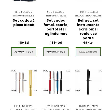
SETURI CADOU SI
SETURI CADOU SI
PIXURI, ROLLERE SI
INSTRUMENTE SCRIS
INSTRUMENTE SCRIS
STILOURI PERSONALIZATE
Set cadou 5
Set cadou
Belfast, set
piese black
femei, esarfa,
instrumente
portofel si
scris pix si
oglinda mov
rooler, se
poate
110
Lei
138
Lei
48
Lei
00
00
00
ADAUGA IN COS
ADAUGA IN COS
ADAUGA IN COS
PIXURI, ROLLERE SI
PIXURI, ROLLERE SI
PIXURI, ROLLERE SI
STILOURI PERSONALIZATE
STILOURI PERSONALIZATE
STILOURI PERSONALIZATE