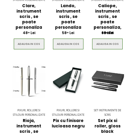
Clare,
Lando,
Caliope,
instrument
instrument
instrument
scris , se
scris , se
scris , se
poate
poate
poate
personaliza
personaliza
personaliza,
roole
48
Lei
58
Lei
68
Lei
00
00
00
ADAUGA IN COS
ADAUGA IN COS
ADAUGA IN COS
PIXURI, ROLLERE SI
PIXURI, ROLLERE SI
SET INSTRUMENTE DE
STILOURI PERSONALIZATE
STILOURI PERSONALIZATE
SCRIS
Rioja,
Pix cu finisare
Set pix si
instrument
lucioasa negru
roller, gloss
scris , se
black