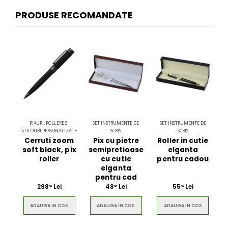
PRODUSE RECOMANDATE
PIXURI, ROLLERE SI
SET INSTRUMENTE DE
SET INSTRUMENTE DE
STILOURI PERSONALIZATE
SCRIS
SCRIS
Cerruti zoom
Pix cu pietre
Roller in cutie
soft black, pix
semipretioase
elganta
roller
cu cutie
pentru cadou
elganta
pentru cad
298
Lei
48
Lei
55
Lei
00
00
00
ADAUGA IN COS
ADAUGA IN COS
ADAUGA IN COS