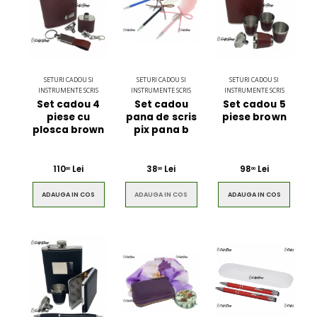
SETURI CADOU SI
SETURI CADOU SI
SETURI CADOU SI
INSTRUMENTE SCRIS
INSTRUMENTE SCRIS
INSTRUMENTE SCRIS
Set cadou 4
Set cadou
Set cadou 5
piese cu
pana de scris
piese brown
plosca brown
pix pana b
110
Lei
38
Lei
98
Lei
00
00
00
ADAUGA IN COS
ADAUGA IN COS
ADAUGA IN COS