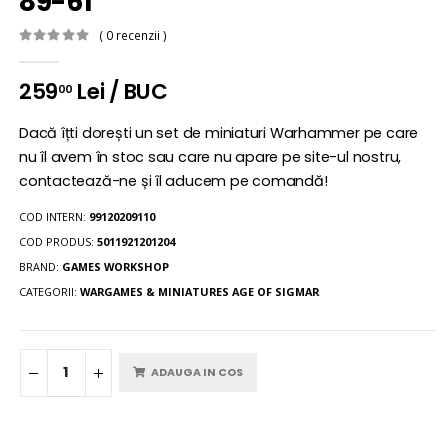
89-61
( 0 recenzii )
259
Lei / BUC
00
Dacă îțti dorești un set de miniaturi Warhammer pe care
nu îl avem în stoc sau care nu apare pe site-ul nostru,
contactează-ne și îl aducem pe comandă!
COD INTERN:
99120209110
COD PRODUS:
5011921201204
BRAND:
GAMES WORKSHOP
CATEGORII:
WARGAMES & MINIATURES
AGE OF SIGMAR
ADAUGA IN COS