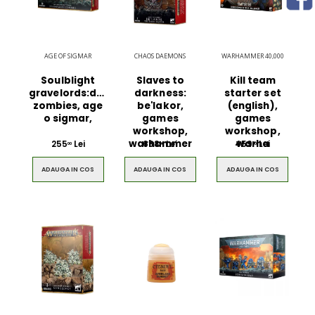
AGE OF SIGMAR
CHAOS DAEMONS
WARHAMMER 40,000
Soulblight
Slaves to
Kill team
gravelords:deadwalker
darkness:
starter set
zombies, age
be'lakor,
(english),
o sigmar,
games
games
workshop,
workshop,
warhammer
warha
255
Lei
688
Lei
459
Lei
00
00
00
ADAUGA IN COS
ADAUGA IN COS
ADAUGA IN COS