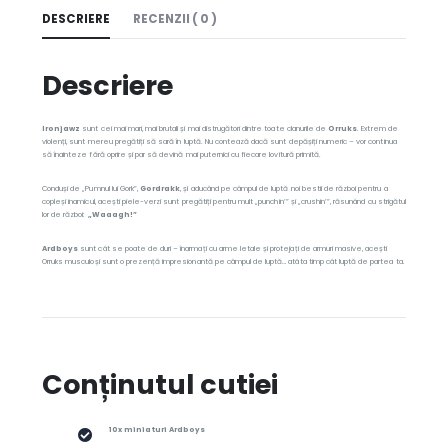
DESCRIERE
RECENZII ( 0 )
Descriere
Ironjawz
sunt cei mai mari, mai brutali și mai distrugători dintre toate clanurile de
Orruks
. Extrem de
violenți, sunt mereu pregătiți să sară în luptă. Nu contează dacă sunt depășiți numeric – vor continua
să înainteze fără oprire și par să devină mai puternici cu fiecare lovitură primită.
Conduși de „Pumnul lui Gork”,
Gordrakk
, și aducând pe câmpul de luptă noi bestii de război pentru a
copleși inamicul, acești piele-verzi sunt pregătiți pentru mult „punchin’” și „crushin’”, răsunând cu strigătul
lor de război:
„Waaagh!”
Ardboys
sunt cât se poate de duri – înarmați cu arme letale și protejați de armuri masive, acești
Orruks musculoși sunt o prezență impresionantă pe câmpul de luptă… atâta timp cât luptă de partea ta.
Conținutul cutiei
10x miniaturi Ardboys