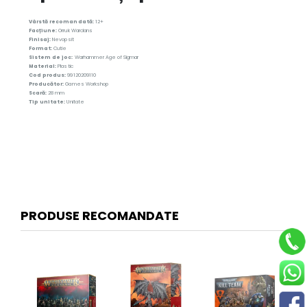
Vârstă recomandată:
12+
Facțiune:
Orruk Warclans
Finisaj:
Nevopsit
Format:
Cutie
Sistem de joc:
Warhammer Age of Sigmar
Material:
Plastic
Cod produs:
99120209110
Producător:
Games Workshop
Scară:
28 mm
Tip unitate:
Unitate
PRODUSE RECOMANDATE