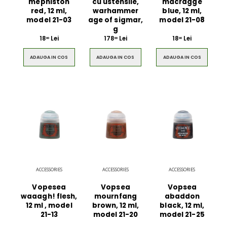
mephiston
cu ustensile,
macragge
red, 12 ml,
warhammer
blue, 12 ml,
model 21-03
age of sigmar,
model 21-08
g
18
Lei
178
Lei
18
Lei
00
00
00
ADAUGA IN COS
ADAUGA IN COS
ADAUGA IN COS
ACCESSORIES
ACCESSORIES
ACCESSORIES
Vopesea
Vopsea
Vopsea
waaagh! flesh,
mournfang
abaddon
12 ml , model
brown, 12 ml,
black, 12 ml,
21-13
model 21-20
model 21-25