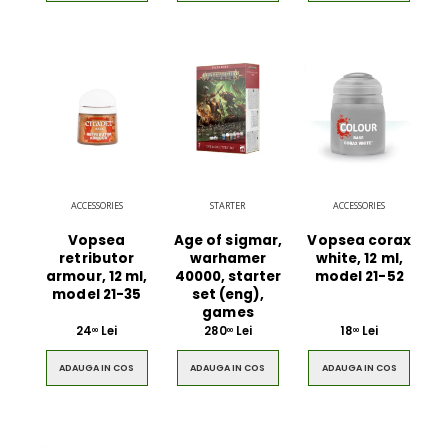
ACCESSORIES
STARTER
ACCESSORIES
Vopsea
Age of sigmar,
Vopsea corax
retributor
warhamer
white, 12 ml,
armour, 12 ml,
40000, starter
model 21-52
model 21-35
set (eng),
games
24
Lei
280
Lei
18
Lei
00
00
00
ADAUGA IN COS
ADAUGA IN COS
ADAUGA IN COS