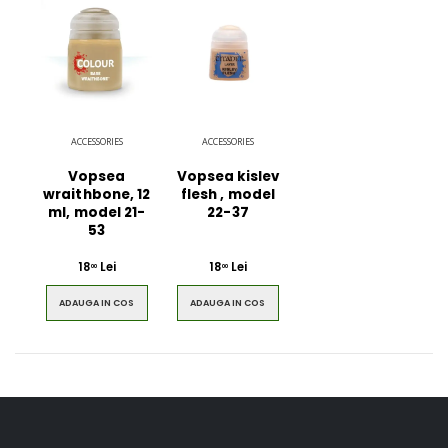
ACCESSORIES
ACCESSORIES
Vopsea
Vopsea kislev
wraithbone, 12
flesh , model
ml, model 21-
22-37
53
18
Lei
18
Lei
00
00
ADAUGA IN COS
ADAUGA IN COS