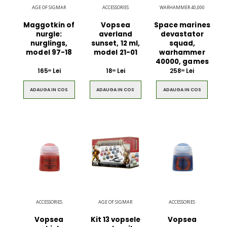
AGE OF SIGMAR
ACCESSORIES
WARHAMMER 40,000
Maggotkin of
Vopsea
Space marines
nurgle:
averland
devastator
nurglings,
sunset, 12 ml,
squad,
model 97-18
model 21-01
warhammer
40000, games
165
Lei
18
Lei
258
Lei
00
00
00
ADAUGA IN COS
ADAUGA IN COS
ADAUGA IN COS
ACCESSORIES
AGE OF SIGMAR
ACCESSORIES
Vopsea
Kit 13 vopsele
Vopsea