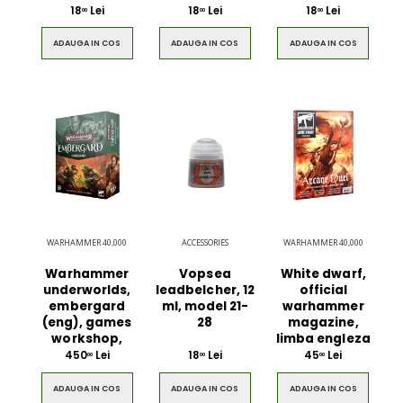
18
Lei
18
Lei
18
Lei
00
00
00
ADAUGA IN COS
ADAUGA IN COS
ADAUGA IN COS
WARHAMMER 40,000
ACCESSORIES
WARHAMMER 40,000
Warhammer
Vopsea
White dwarf,
underworlds,
leadbelcher, 12
official
embergard
ml, model 21-
warhammer
(eng), games
28
magazine,
workshop,
limba engleza
450
Lei
18
Lei
45
Lei
00
00
00
ADAUGA IN COS
ADAUGA IN COS
ADAUGA IN COS