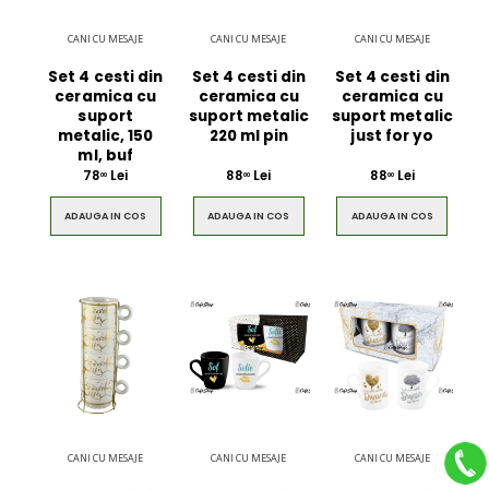
CANI CU MESAJE
CANI CU MESAJE
CANI CU MESAJE
Set 4 cesti din
Set 4 cesti din
Set 4 cesti din
ceramica cu
ceramica cu
ceramica cu
suport
suport metalic
suport metalic
metalic, 150
220 ml pin
just for yo
ml, buf
78
Lei
88
Lei
88
Lei
00
00
00
ADAUGA IN COS
ADAUGA IN COS
ADAUGA IN COS
CANI CU MESAJE
CANI CU MESAJE
CANI CU MESAJE