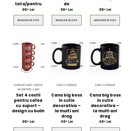
tata/pentru
de
98
Lei
98
Lei
98
Lei
00
00
00
ADAUGA IN COS
ADAUGA IN COS
ADAUGA IN COS
CADOURI IUBIT, IUBITA,
CANI CU MESAJE
CANI CU MESAJE
VALENTINE` S DAY
Set 4 cestii
Cana big boss
Cana big boss
pentru cafea
in cutie
in cutie
cu suport –
decorativa –
decorativa –
design cu bulin
la multi ani
la multi ani
drag
drag
98
Lei
48
Lei
48
Lei
00
00
00