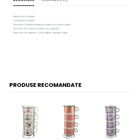
Material cană: Ceramică,
Instructiuni de îngrijire:
Cana poate fi spălată la mașina de spălat vase în mod repetat.
Rezistă la 150+ cicluri de spălare și la zgârieturi.
Dimensiuni: 8cm diametru, 9,5cm inaltime, capacitate 330ml.
PRODUSE RECOMANDATE