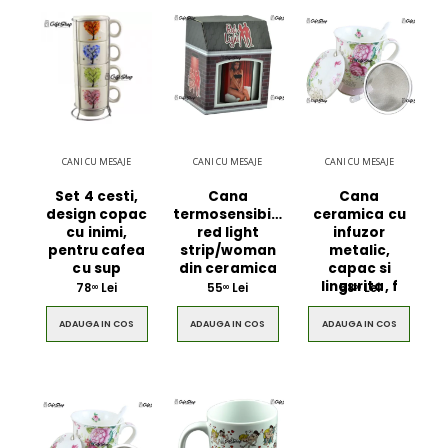
CANI CU MESAJE
CANI CU MESAJE
CANI CU MESAJE
Set 4 cesti,
Cana
Cana
design copac
termosensibila
ceramica cu
cu inimi,
red light
infuzor
pentru cafea
strip/woman
metalic,
cu sup
din ceramica
capac si
lingurita, f
78
Lei
55
Lei
58
Lei
00
00
00
ADAUGA IN COS
ADAUGA IN COS
ADAUGA IN COS