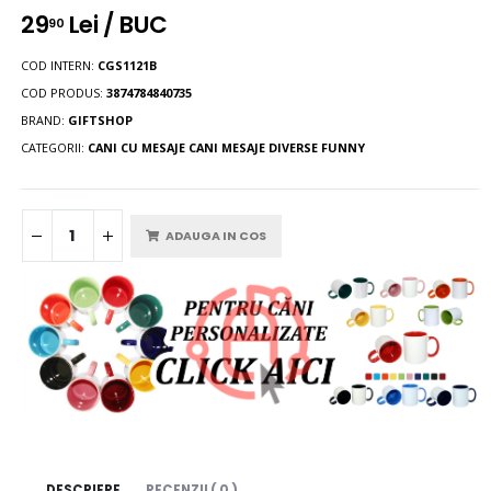
29
Lei / BUC
90
COD INTERN:
CGS1121B
COD PRODUS:
3874784840735
BRAND:
GIFTSHOP
CATEGORII:
CANI CU MESAJE
CANI MESAJE DIVERSE FUNNY
ADAUGA IN COS
DESCRIERE
RECENZII ( 0 )