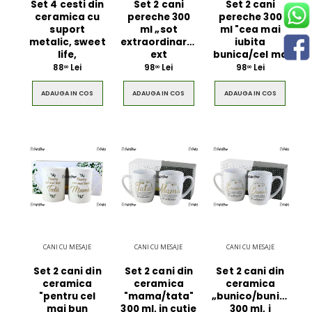
Set 4 cesti din
Set 2 cani
Set 2 cani
ceramica cu
pereche 300
pereche 300
suport
ml „sot
ml "cea mai
metalic, sweet
extraordinar/sotie
iubita
life,
ext
bunica/cel ma
88
Lei
98
Lei
98
Lei
00
00
00
ADAUGA IN COS
ADAUGA IN COS
ADAUGA IN COS
CANI CU MESAJE
CANI CU MESAJE
CANI CU MESAJE
Set 2 cani din
Set 2 cani din
Set 2 cani din
ceramica
ceramica
ceramica
"pentru cel
"mama/tata"
„bunico/bunicule”
mai bun
300 ml, in cutie
300 ml, i