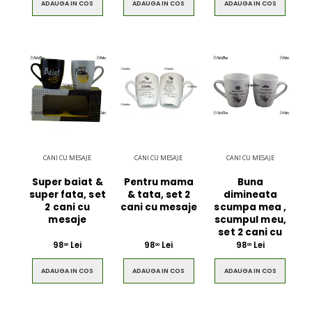
ADAUGA IN COS
ADAUGA IN COS
ADAUGA IN COS
CANI CU MESAJE
CANI CU MESAJE
CANI CU MESAJE
Super baiat &
Pentru mama
Buna
super fata, set
& tata, set 2
dimineata
2 cani cu
cani cu mesaje
scumpa mea ,
mesaje
scumpul meu,
set 2 cani cu
98
Lei
98
Lei
98
Lei
00
00
00
ADAUGA IN COS
ADAUGA IN COS
ADAUGA IN COS