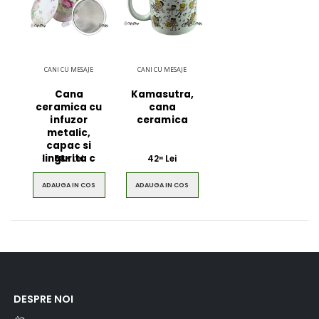
CANI CU MESAJE
CANI CU MESAJE
Cana
Kamasutra,
ceramica cu
cana
infuzor
ceramica
metalic,
capac si
lingurita c
58
Lei
42
Lei
00
00
ADAUGA IN COS
ADAUGA IN COS
DESPRE NOI