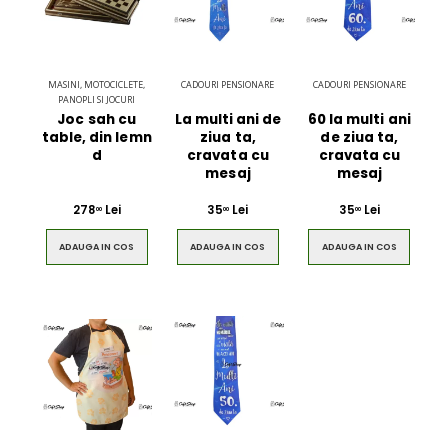
MASINI, MOTOCICLETE,
CADOURI PENSIONARE
CADOURI PENSIONARE
PANOPLI SI JOCURI
Joc sah cu
La multi ani de
60 la multi ani
table, din lemn
ziua ta,
de ziua ta,
d
cravata cu
cravata cu
mesaj
mesaj
278
Lei
35
Lei
35
Lei
00
00
00
ADAUGA IN COS
ADAUGA IN COS
ADAUGA IN COS