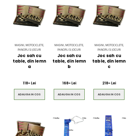
MASINI, MOTOCICLETE,
MASINI, MOTOCICLETE,
MASINI, MOTOCICLETE,
PANOPLI SI JOCURI
PANOPLI SI JOCURI
PANOPLI SI JOCURI
Joc sah cu
Joc sah cu
Joc sah cu
table, din lemn
table, din lemn
table, din lemn
a
b
c
118
Lei
168
Lei
218
Lei
00
00
00
ADAUGA IN COS
ADAUGA IN COS
ADAUGA IN COS