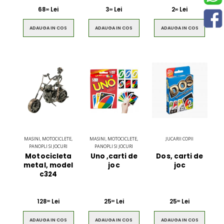
68
Lei
3
Lei
2
Lei
00
00
00
ADAUGA IN COS
ADAUGA IN COS
ADAUGA IN COS
MASINI, MOTOCICLETE,
MASINI, MOTOCICLETE,
JUCARII COPII
PANOPLI SI JOCURI
PANOPLI SI JOCURI
Motocicleta
Uno ,carti de
Dos, carti de
metal, model
joc
joc
c324
128
Lei
25
Lei
25
Lei
00
00
00
ADAUGA IN COS
ADAUGA IN COS
ADAUGA IN COS