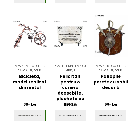
MASINI, MOTOCICLETE,
PLACHETE DIN LEMN CU
MASINI, MOTOCICLETE,
PANOPLI SI JOCURI
MESAJE
PANOPLI SI JOCURI
Bicicleta,
Felicitari
Panoplie
model realizat
pentru o
perete cu sabii
din metal
cariera
decor b
deosebita,
placheta cu
mesa
88
Lei
48
Lei
98
Lei
00
00
00
ADAUGA IN COS
ADAUGA IN COS
ADAUGA IN COS