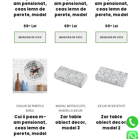
am pensionat,
am pensionat,
am pensionat,
ceas lemn de
ceas lemn de
ceas lemn de
perete, model
perete, model
perete, model
68
Lei
68
Lei
68
Lei
00
00
00
ADAUGA IN COS
ADAUGA IN COS
ADAUGA IN COS
CEASURI DE PERETE SI
MASINI, MOTOCICLETE,
JOCURI DE SOCIETATE
BIROU
PANOPLI SI JOCURI
Cui ii pasa m-
Zar table
Zar table
am pensionat,
obiect decor,
obiect decor,
ceas lemn de
model 3
model 2
perete, model