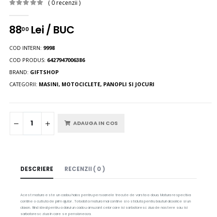
( 0 recenzii )
88
Lei / BUC
00
COD INTERN:
9998
COD PRODUS:
6427947006386
BRAND:
GIFTSHOP
CATEGORII:
MASINI, MOTOCICLETE, PANOPLI SI JOCURI
ADAUGA IN COS
DESCRIERE
RECENZII ( 0 )
Acest matura este un cadou haios pentru persoanele trecute de varsta a doua. Matura respectiva
contine o cutiuta de prim ajutor . Totodata matura mai contine si o sticluta pentru bauturi alcoolice si un
claxon. fiind ideal pentru a darui un cadou amuzant celor care isi sarbatoresc ziua de nastere sau isi
sarbatoresc ziua in care se pensioneaza.