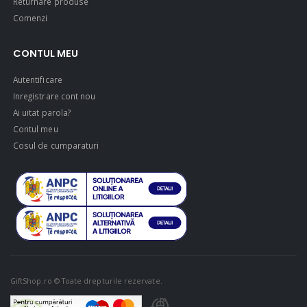
Returnare produse
Comenzi
CONTUL MEU
Autentificare
Inregistrare cont nou
Ai uitat parola?
Contul meu
Cosul de cumparaturi
GiftShop.ro © Toate drepturile rezervate.