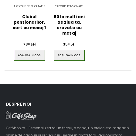
ARTICOLE DE BUCATARIE
CADOURI PENSIONARE
Clubul
50 la multi ani
pensionarilor,
de ziua ta,
sort cu mesaj 1
cravata cu
mesaj
78
Lei
35
Lei
00
00
ADAUGA IN COS
ADAUGA IN COS
DESPRE NOI
GiftShop.ro - Personalizeaza un tricou, o cana, un breloc etc. magazin
online de cadouri si suveniruri. Livrare in toata tara. Personalizam