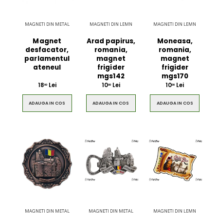
MAGNETI DIN METAL
MAGNETI DIN LEMN
MAGNETI DIN LEMN
Magnet
Arad papirus,
Moneasa,
desfacator,
romania,
romania,
parlamentul
magnet
magnet
ateneul
frigider
frigider
mgs142
mgs170
18
Lei
10
Lei
10
Lei
00
00
00
ADAUGA IN COS
ADAUGA IN COS
ADAUGA IN COS
MAGNETI DIN METAL
MAGNETI DIN METAL
MAGNETI DIN LEMN