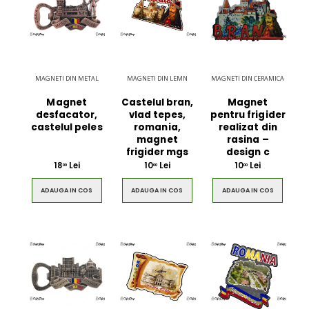
MAGNETI DIN METAL
MAGNETI DIN LEMN
MAGNETI DIN CERAMICA
Magnet
Castelul bran,
Magnet
desfacator,
vlad tepes,
pentru frigider
castelul peles
romania,
realizat din
magnet
rasina –
frigider mgs
design c
18
Lei
10
Lei
10
Lei
00
00
00
ADAUGA IN COS
ADAUGA IN COS
ADAUGA IN COS