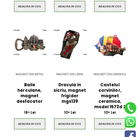
ADAUGA IN COS
ADAUGA IN COS
ADAUGA IN COS
MAGNETI DIN METAL
MAGNETI DIN LEMN
MAGNETI DIN CERAMICA
Baile
Dracula in
Castelul
herculane,
sicriu, magnet
corvinilor,
magnet
frigider
magnet
desfacator
mgs139
ceramica,
model 1573d 2
18
Lei
10
Lei
10
Lei
00
00
00
ADAUGA IN COS
ADAUGA IN COS
ADAUGA IN COS