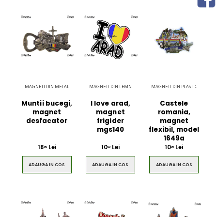
MAGNETI DIN METAL
MAGNETI DIN LEMN
MAGNETI DIN PLASTIC
Muntii bucegi,
I love arad,
Castele
magnet
magnet
romania,
desfacator
frigider
magnet
mgs140
flexibil, model
1649a
18
Lei
10
Lei
10
Lei
00
00
00
ADAUGA IN COS
ADAUGA IN COS
ADAUGA IN COS