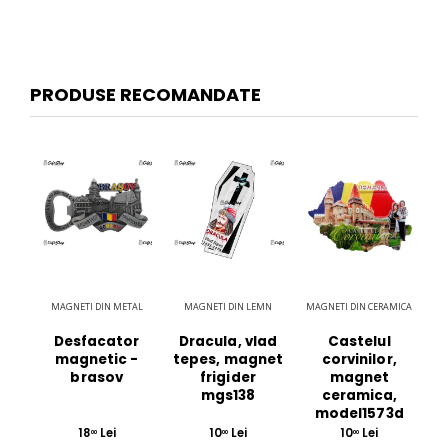
PRODUSE RECOMANDATE
MAGNETI DIN METAL
MAGNETI DIN LEMN
MAGNETI DIN CERAMICA
Desfacator
Dracula, vlad
Castelul
magnetic -
tepes, magnet
corvinilor,
brasov
frigider
magnet
mgs138
ceramica,
model1573d
18
Lei
10
Lei
10
Lei
00
00
00