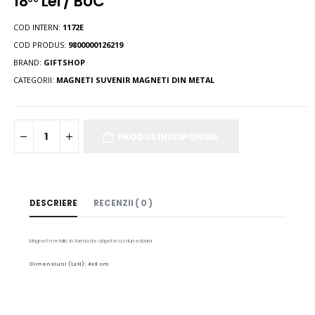
18
Lei / BUC
COD INTERN:
1172E
COD PRODUS:
9800000126219
BRAND:
GIFTSHOP
CATEGORII:
MAGNETI SUVENIR
MAGNETI DIN METAL
PRODUS INDISPONIBIL
DESCRIERE
RECENZII ( 0 )
Magnet metalic in forma de clopotel cu Hunedoara.
Dimensiuni (LxH): 4x8 cm