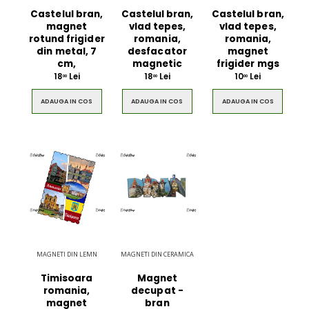
Castelul bran,
Castelul bran,
Castelul bran,
magnet
vlad tepes,
vlad tepes,
rotund frigider
romania,
romania,
din metal, 7
desfacator
magnet
cm,
magnetic
frigider mgs
18
Lei
18
Lei
10
Lei
00
00
00
ADAUGA IN COS
ADAUGA IN COS
ADAUGA IN COS
MAGNETI DIN LEMN
MAGNETI DIN CERAMICA
Timisoara
Magnet
romania,
decupat -
magnet
bran