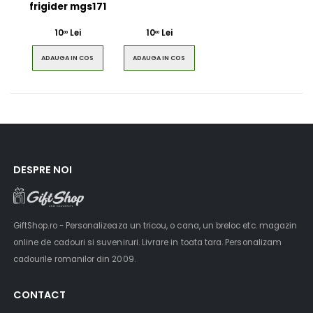
frigider mgs171
10
Lei
10
Lei
00
00
ADAUGA IN COS
ADAUGA IN COS
DESPRE NOI
GiftShop.ro - Personalizeaza un tricou, o cana, un breloc etc. magazin
online de cadouri si suveniruri. Livrare in toata tara. Personalizam
cadourile romanilor din 2009.
CONTACT