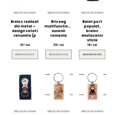
BRELOCURI SUVENIR
BRELOCURI SUVENIR
BRELOCURI SUVENIR
Breloc realizat
Briceag
Baiat port
din metal –
multifunctional
populat,
design cetati
suvenir
breloc
renumite (p
romania
desfacator
sticle
15
Lei
35
Lei
18
Lei
00
00
00
ADAUGA IN COS
ADAUGA IN COS
ADAUGA IN COS
BRELOCURI SUVENIR
BRELOCURI SUVENIR
BRELOCURI SUVENIR