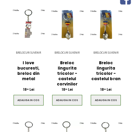
BRELOCURI SUVENIR
BRELOCURI SUVENIR
BRELOCURI SUVENIR
I love
Breloc
Breloc
bucuresti,
lingurita
lingurita
breloc din
tricolor -
tricolor -
metal
castelul
castelul bran
corvinilor
18
Lei
18
Lei
18
Lei
00
00
00
ADAUGA IN COS
ADAUGA IN COS
ADAUGA IN COS