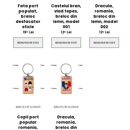
Fata port
Castelul bran,
Dracula,
populat,
vlad tepes,
romania,
breloc
breloc din
breloc din
desfacator
lemn, model
lemn, model
sticle
001
002
18
Lei
12
Lei
12
Lei
00
00
00
ADAUGA IN COS
ADAUGA IN COS
ADAUGA IN COS
BRELOCURI SUVENIR
BRELOCURI SUVENIR
Copii port
Dracula,
popular
romania,
romania,
breloc din