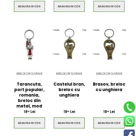
ADAUGA IN COS
ADAUGA IN COS
ADAUGA IN COS
BRELOCURI SUVENIR
BRELOCURI SUVENIR
BRELOCURI SUVENIR
Tarancuta,
Castelul bran,
Brasov, breloc
port popular,
breloc cu
cu unghiera
romania,
unghiera
breloc din
metal, mod
18
Lei
18
Lei
18
Lei
00
00
00
ADAUGA IN COS
ADAUGA IN COS
ADAUGA IN COS