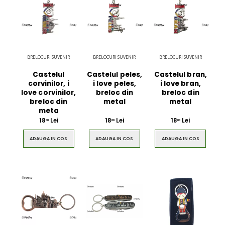
BRELOCURI SUVENIR
BRELOCURI SUVENIR
BRELOCURI SUVENIR
Castelul
Castelul peles,
Castelul bran,
corvinilor, i
i love peles,
i love bran,
love corvinilor,
breloc din
breloc din
breloc din
metal
metal
meta
18
Lei
18
Lei
18
Lei
00
00
00
ADAUGA IN COS
ADAUGA IN COS
ADAUGA IN COS