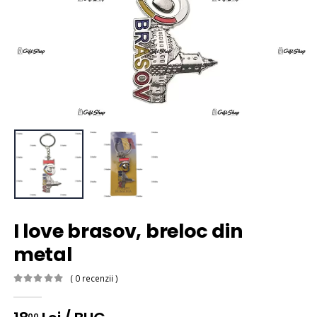
I love brasov, breloc din
metal
( 0 recenzii )
00