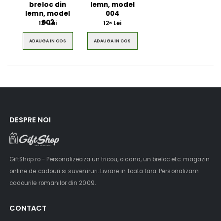
breloc din
lemn, model
lemn, model
004
003
12
Lei
12
Lei
00
00
ADAUGA IN COS
ADAUGA IN COS
DESPRE NOI
GiftShop.ro - Personalizeaza un tricou, o cana, un breloc etc. magazin
online de cadouri si suveniruri. Livrare in toata tara. Personalizam
cadourile romanilor din 2009.
CONTACT