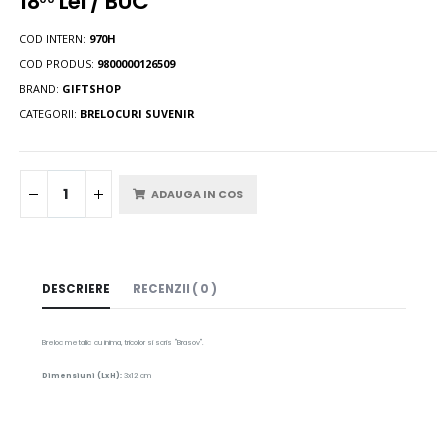
18
Lei / BUC
COD INTERN:
970H
COD PRODUS:
9800000126509
BRAND:
GIFTSHOP
CATEGORII:
BRELOCURI SUVENIR
ADAUGA IN COS
DESCRIERE
RECENZII ( 0 )
Breloc metalic cu inima, tricolor si scris "Brasov".
Dimensiuni (LxH):
3x12 cm