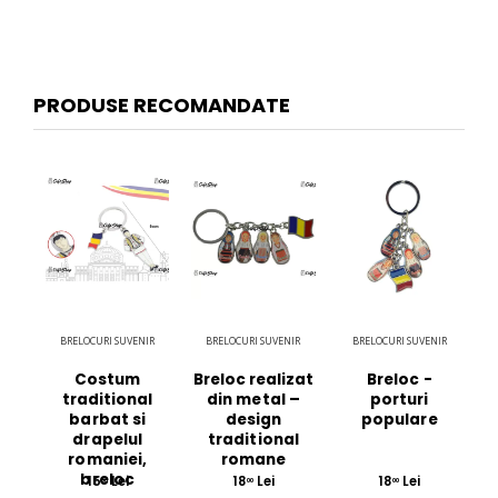
PRODUSE RECOMANDATE
BRELOCURI SUVENIR
BRELOCURI SUVENIR
BRELOCURI SUVENIR
Costum
Breloc realizat
Breloc -
traditional
din metal –
porturi
barbat si
design
populare
drapelul
traditional
romaniei,
romane
breloc
15
Lei
18
Lei
18
Lei
00
00
00