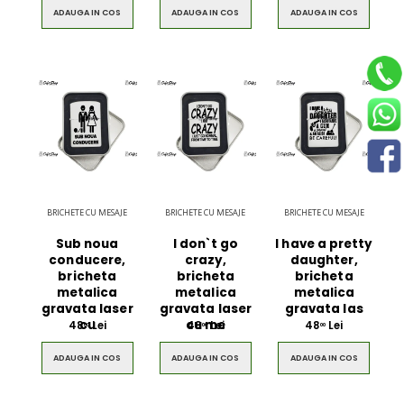
ADAUGA IN COS
ADAUGA IN COS
ADAUGA IN COS
BRICHETE CU MESAJE
BRICHETE CU MESAJE
BRICHETE CU MESAJE
Sub noua
I don`t go
I have a pretty
conducere,
crazy,
daughter,
bricheta
bricheta
bricheta
metalica
metalica
metalica
gravata laser
gravata laser
gravata las
cu
cu me
48
Lei
48
Lei
48
Lei
00
00
00
ADAUGA IN COS
ADAUGA IN COS
ADAUGA IN COS