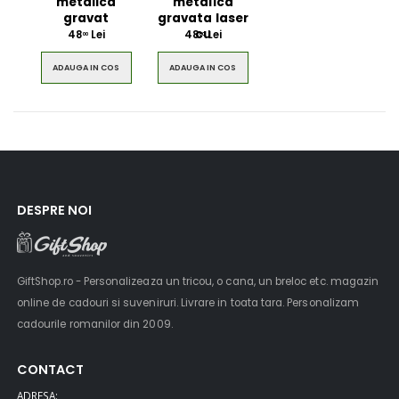
metalica
metalica
gravat
gravata laser
cu
48
Lei
48
Lei
00
00
ADAUGA IN COS
ADAUGA IN COS
DESPRE NOI
GiftShop.ro - Personalizeaza un tricou, o cana, un breloc etc. magazin
online de cadouri si suveniruri. Livrare in toata tara. Personalizam
cadourile romanilor din 2009.
CONTACT
ADRESA: