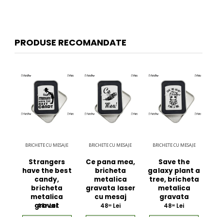
PRODUSE RECOMANDATE
BRICHETE CU MESAJE
BRICHETE CU MESAJE
BRICHETE CU MESAJE
Strangers
Ce pana mea,
Save the
have the best
bricheta
galaxy plant a
candy,
metalica
tree, bricheta
bricheta
gravata laser
metalica
metalica
cu mesaj
gravata
gravat
48
Lei
48
Lei
48
Lei
00
00
00