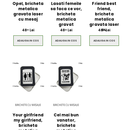
Opel, bricheta
Lasati femeile
Friend best
metalica
sa faca ce vor,
friend,
gravata laser
bricheta
bricheta
cu mesaj
metalica
metalica
gravat
gravata laser
cu
48
Lei
48
Lei
48
Lei
00
00
00
ADAUGA IN COS
ADAUGA IN COS
ADAUGA IN COS
BRICHETE CU MESAJE
BRICHETE CU MESAJE
Your girlfriend
Cel mai bun
my girlfriend,
vanator,
bricheta
bricheta