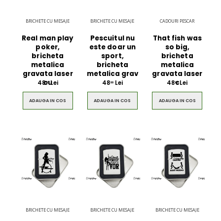
BRICHETE CU MESAJE
BRICHETE CU MESAJE
CADOURI PESCAR
Real man play
Pescuitul nu
That fish was
poker,
este doar un
so big,
bricheta
sport,
bricheta
metalica
bricheta
metalica
gravata laser
metalica grav
gravata laser
cu
c
48
Lei
48
Lei
48
Lei
00
00
00
ADAUGA IN COS
ADAUGA IN COS
ADAUGA IN COS
BRICHETE CU MESAJE
BRICHETE CU MESAJE
BRICHETE CU MESAJE