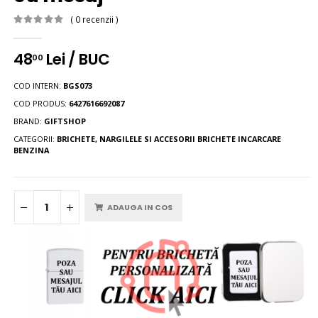
( 0 recenzii )
48
Lei / BUC
00
COD INTERN:
BGS073
COD PRODUS:
6427616692087
BRAND:
GIFTSHOP
CATEGORII:
BRICHETE, NARGILELE SI ACCESORII
BRICHETE INCARCARE
BENZINA
ADAUGA IN COS