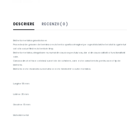
DESCRIERE
RECENZII ( 0 )
Bricheta metalica gravata laser.
Procedeul de gravare determina o rezistenta sporita a imaginei pe suprafata brichetei atat la zgarieturi
cat si la socuri fiind rezistenta in timp.
Bricheta metalica, atragatoare nu numai din cauza aspectului sau, dar si din cauza calitatii si functionalitatii
sale.
Carcasa din otel face celebrul sunet de deschidere, care este caracteristic pentru acest tip de
bricheta.
Bricheta este incarcata cu benzina si este livrata intr-o cutie metalica.
Lungine 55 mm
Latime 35 mm
Grosime 15 mm
Material metal