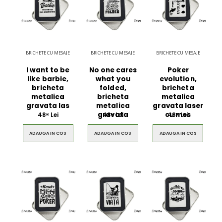
BRICHETE CU MESAJE
BRICHETE CU MESAJE
BRICHETE CU MESAJE
I want to be
No one cares
Poker
like barbie,
what you
evolution,
bricheta
folded,
bricheta
metalica
bricheta
metalica
gravata las
metalica
gravata laser
gravata
cu mes
48
Lei
48
Lei
48
Lei
00
00
00
ADAUGA IN COS
ADAUGA IN COS
ADAUGA IN COS