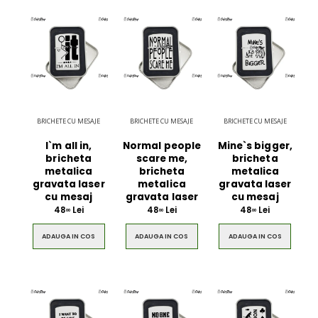
BRICHETE CU MESAJE
BRICHETE CU MESAJE
BRICHETE CU MESAJE
I`m all in,
Normal people
Mine`s bigger,
bricheta
scare me,
bricheta
metalica
bricheta
metalica
gravata laser
metalica
gravata laser
cu mesaj
gravata laser
cu mesaj
48
Lei
48
Lei
48
Lei
00
00
00
ADAUGA IN COS
ADAUGA IN COS
ADAUGA IN COS