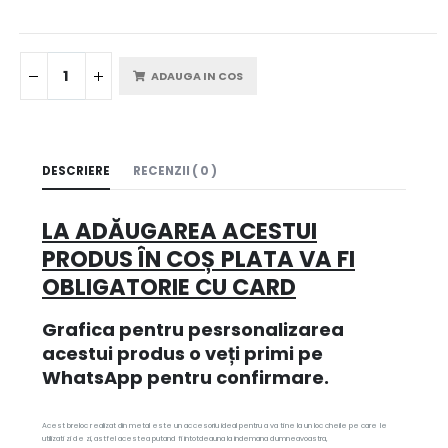
ADAUGA IN COS
DESCRIERE
RECENZII ( 0 )
LA ADĂUGAREA ACESTUI
PRODUS ÎN COȘ PLATA VA FI
OBLIGATORIE CU CARD
Grafica pentru pesrsonalizarea
acestui produs o veți primi pe
WhatsApp pentru confirmare.
Acest breloc realizat din metal este un accesoriu ideal pentru a va tine la un loc cheile pe care le
utilizati zi de zi, astfel acestea putand fi intotdeauna la indemana dumneavoastra,