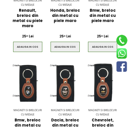
MAGNETI SI BRELOCURI
MAGNETI SI BRELOCURI
MAGNETI SI BRELOCURI
CU MESAJE
CU MESAJE
CU MESAJE
Renault,
Honda, breloc
Bmw, breloc
breloc din
din metal cu
din metal cu
metal cu piele
piele maro
piele maro
maro
25
Lei
25
Lei
25
Lei
00
00
00
ADAUGA IN COS
ADAUGA IN COS
ADAUGA IN COS
MAGNETI SI BRELOCURI
MAGNETI SI BRELOCURI
MAGNETI SI BRELOCURI
CU MESAJE
CU MESAJE
CU MESAJE
Bmw, breloc
Dacia, breloc
Chevrolet,
din metal cu
din metal cu
breloc din