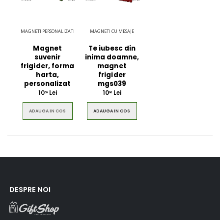
MAGNETI PERSONALIZATI
MAGNETI CU MESAJE
Magnet
Te iubesc din
suvenir
inima doamne,
frigider, forma
magnet
harta,
frigider
personalizat
mgs039
10
Lei
10
Lei
00
00
ADAUGA IN COS
ADAUGA IN COS
DESPRE NOI