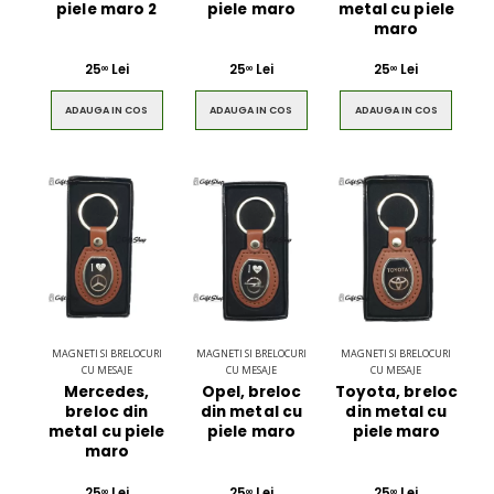
piele maro 2
piele maro
metal cu piele
maro
25
Lei
25
Lei
25
Lei
00
00
00
ADAUGA IN COS
ADAUGA IN COS
ADAUGA IN COS
MAGNETI SI BRELOCURI
MAGNETI SI BRELOCURI
MAGNETI SI BRELOCURI
CU MESAJE
CU MESAJE
CU MESAJE
Mercedes,
Opel, breloc
Toyota, breloc
breloc din
din metal cu
din metal cu
metal cu piele
piele maro
piele maro
maro
25
Lei
25
Lei
25
Lei
00
00
00