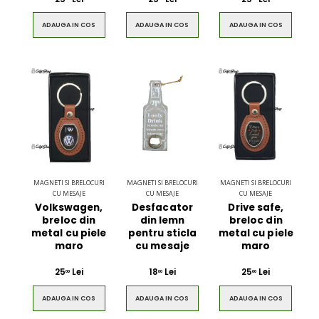
ADAUGA IN COS
ADAUGA IN COS
ADAUGA IN COS
MAGNETI SI BRELOCURI
MAGNETI SI BRELOCURI
MAGNETI SI BRELOCURI
CU MESAJE
CU MESAJE
CU MESAJE
Volkswagen,
Desfacator
Drive safe,
breloc din
din lemn
breloc din
metal cu piele
pentru sticla
metal cu piele
maro
cu mesaje
maro
25
Lei
18
Lei
25
Lei
00
00
00
ADAUGA IN COS
ADAUGA IN COS
ADAUGA IN COS