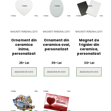
MAGNETI PERSONALIZATI
MAGNETI PERSONALIZATI
MAGNETI PERSONALIZATI
Ornament din
Ornament din
Magnet de
ceramica
ceramica oval,
frigider din
inima,
personalizat
ceramica,
personalizat
personalizat
25
Lei
35
Lei
30
Lei
00
00
00
ADAUGA IN COS
ADAUGA IN COS
ADAUGA IN COS