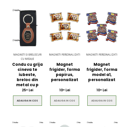
MAGNETI SI BRELOCURI
MAGNETI PERSONALIZATI
MAGNETI PERSONALIZATI
CU MESAJE
Condu cu grija
Magnet
Magnet
cineva te
frigider, forma
frigider, forma
iubeste,
papirus,
model a1,
breloc din
personalizat
personalizat
metal cu p
25
Lei
10
Lei
10
Lei
00
00
00
ADAUGA IN COS
ADAUGA IN COS
ADAUGA IN COS