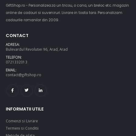
GiftShop.ro - Personalizeaza un tricou, o cana, un breloc etc. magazin
online de cadouri si suveniruri. Livrare in toata tara. Personalizam
cadourile romanilor din 2009.
CONTACT
ADRESA:
Bulevardul Revolutiei 96, Arad, Arad
TELEFON:
0721332013
EMAIL:
contact@giftshop.ro
INFORMATII UTILE
Comenzi si Livrare
Termeni si Conditii
Metode de plata