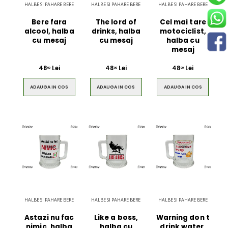
HALBE SI PAHARE BERE
HALBE SI PAHARE BERE
HALBE SI PAHARE BERE
Bere fara
The lord of
Cel mai tare
alcool, halba
drinks, halba
motociclist,
cu mesaj
cu mesaj
halba cu
mesaj
48
Lei
48
Lei
48
Lei
00
00
00
ADAUGA IN COS
ADAUGA IN COS
ADAUGA IN COS
HALBE SI PAHARE BERE
HALBE SI PAHARE BERE
HALBE SI PAHARE BERE
Astazi nu fac
Like a boss,
Warning don t
nimic, halba
halba cu
drink water,