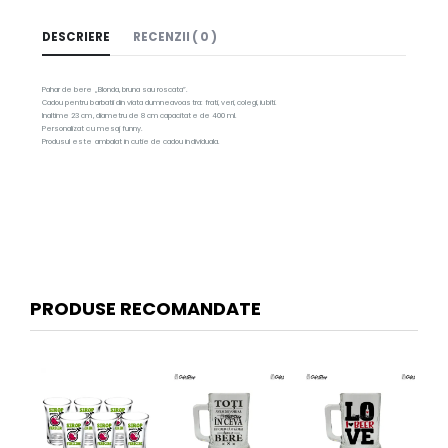
DESCRIERE
RECENZII ( 0 )
Pahar de bere „Blonda, bruna sau roscata”.
Cadou pentru barbatii din viata dumneavoastra: frati, veri, colegi, iubiti.
Inaltime 23 cm, diametru de 8 cm capacitate de 400 ml.
Personalizat cu mesaj funny.
Produsul este ambalat in cutie de cadou individuala.
PRODUSE RECOMANDATE