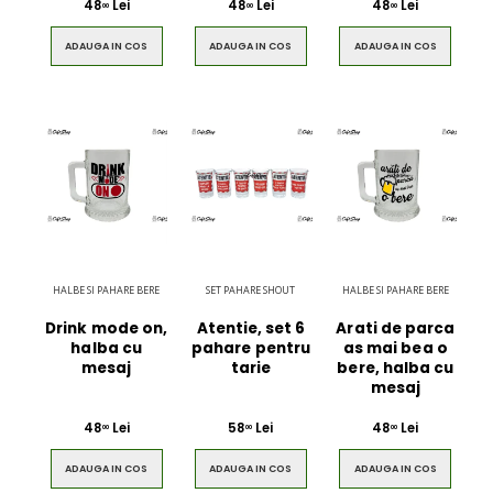
48
Lei
48
Lei
48
Lei
00
00
00
ADAUGA IN COS
ADAUGA IN COS
ADAUGA IN COS
HALBE SI PAHARE BERE
SET PAHARE SHOUT
HALBE SI PAHARE BERE
Drink mode on,
Atentie, set 6
Arati de parca
halba cu
pahare pentru
as mai bea o
mesaj
tarie
bere, halba cu
mesaj
48
Lei
58
Lei
48
Lei
00
00
00
ADAUGA IN COS
ADAUGA IN COS
ADAUGA IN COS