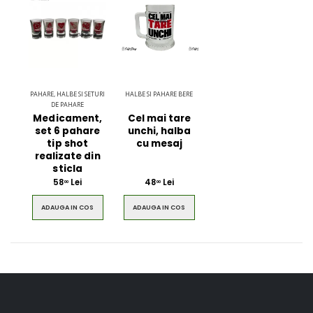
PAHARE, HALBE SI SETURI
HALBE SI PAHARE BERE
DE PAHARE
Medicament,
Cel mai tare
set 6 pahare
unchi, halba
tip shot
cu mesaj
realizate din
sticla
58
Lei
48
Lei
00
00
ADAUGA IN COS
ADAUGA IN COS