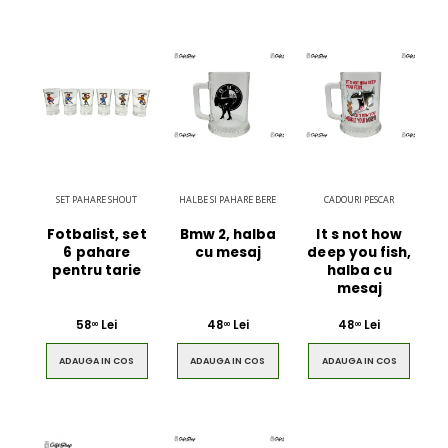
SET PAHARE SHOUT
HALBE SI PAHARE BERE
CADOURI PESCAR
Fotbalist, set
Bmw 2, halba
It s not how
6 pahare
cu mesaj
deep you fish,
pentru tarie
halba cu
mesaj
58
Lei
48
Lei
48
Lei
00
00
00
ADAUGA IN COS
ADAUGA IN COS
ADAUGA IN COS