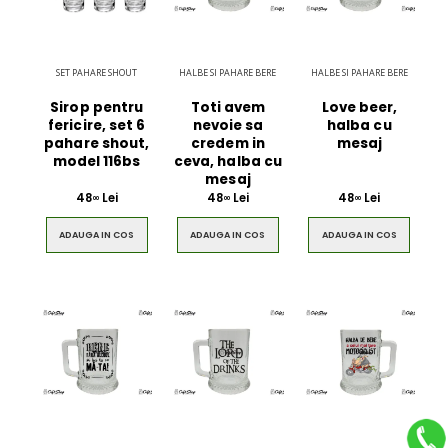
SET PAHARE SHOUT
HALBE SI PAHARE BERE
HALBE SI PAHARE BERE
Sirop pentru
Toti avem
Love beer,
fericire, set 6
nevoie sa
halba cu
pahare shout,
credem in
mesaj
model 116bs
ceva, halba cu
mesaj
48
Lei
48
Lei
48
Lei
00
00
00
ADAUGA IN COS
ADAUGA IN COS
ADAUGA IN COS