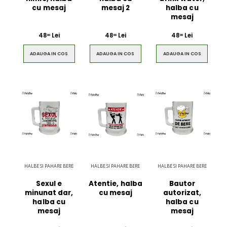
cu mesaj
mesaj 2
halba cu
mesaj
48
Lei
48
Lei
48
Lei
00
00
00
ADAUGA IN COS
ADAUGA IN COS
ADAUGA IN COS
HALBE SI PAHARE BERE
HALBE SI PAHARE BERE
HALBE SI PAHARE BERE
Sexul e
Atentie, halba
Bautor
minunat dar,
cu mesaj
autorizat,
halba cu
halba cu
mesaj
mesaj