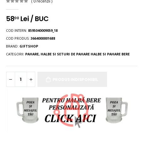
( 0 recenzii )
58
Lei / BUC
00
COD INTERN:
8595040009059_18
COD PRODUS:
3664000001688
BRAND:
GIFTSHOP
CATEGORII:
PAHARE, HALBE SI SETURI DE PAHARE
HALBE SI PAHARE BERE
PRODUS INDISPONIBIL